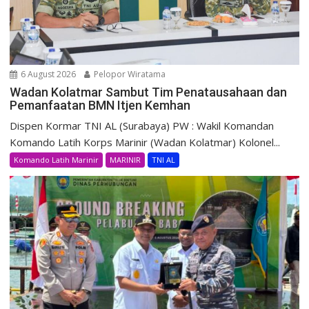
6 August 2026
Pelopor Wiratama
Wadan Kolatmar Sambut Tim Penatausahaan dan
Pemanfaatan BMN Itjen Kemhan
Dispen Kormar TNI AL (Surabaya) PW : Wakil Komandan
Komando Latih Korps Marinir (Wadan Kolatmar) Kolonel...
Komando Latih Marinir
MARINIR
TNI AL