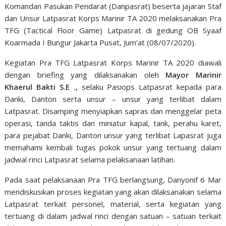
Komandan Pasukan Pendarat (Danpasrat) beserta jajaran Staf
dan Unsur Latpasrat Korps Marinir TA 2020 melaksanakan Pra
TFG (Tactical Floor Game) Latpasrat di gedung OB Syaaf
Koarmada I Bungur Jakarta Pusat, Jum’at (08/07/2020).
Kegiatan Pra TFG Latpasrat Korps Marinir TA 2020 diawali
dengan briefing yang dilaksanakan oleh
Mayor Marinir
Khaerul Bakti S.E .,
selaku Pasiops Latpasrat kepada para
Danki, Danton serta unsur – unsur yang terlibat dalam
Latpasrat. Disamping menyiapkan sapras dan menggelar peta
operasi, tanda taktis dan miniatur kapal, tank, perahu karet,
para pejabat Danki, Danton unsur yang terlibat Lapasrat juga
memahami kembali tugas pokok unsur yang tertuang dalam
jadwal rinci Latpasrat selama pelaksanaan latihan.
Pada saat pelaksanaan Pra TFG berlangsung, Danyonif 6 Mar
mendiskusikan proses kegiatan yang akan dilaksanakan selama
Latpasrat terkait personel, material, serta kegiatan yang
tertuang di dalam jadwal rinci dengan satuan – satuan terkait