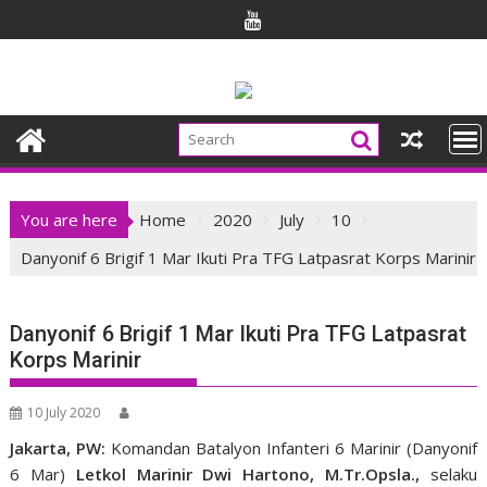
Skip
to
content
You are here
Home
2020
July
10
Danyonif 6 Brigif 1 Mar Ikuti Pra TFG Latpasrat Korps Marinir
Danyonif 6 Brigif 1 Mar Ikuti Pra TFG Latpasrat
Korps Marinir
10 July 2020
Jakarta, PW:
Komandan Batalyon Infanteri 6 Marinir (Danyonif
6 Mar)
Letkol Marinir Dwi Hartono, M.Tr.Opsla.,
selaku