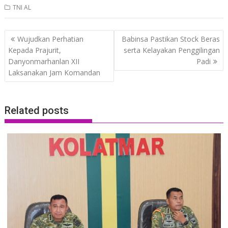
TNI AL
Post
Wujudkan Perhatian
Babinsa Pastikan Stock Beras
navigation
Kepada Prajurit,
serta Kelayakan Penggilingan
Danyonmarhanlan XII
Padi
Laksanakan Jam Komandan
Related posts