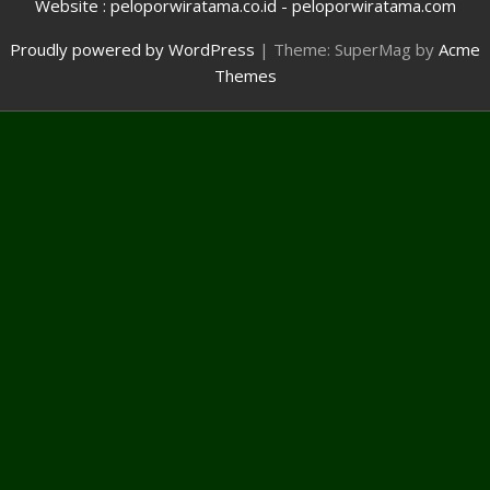
Website : peloporwiratama.co.id - peloporwiratama.com
Proudly powered by WordPress
|
Theme: SuperMag by
Acme
Themes