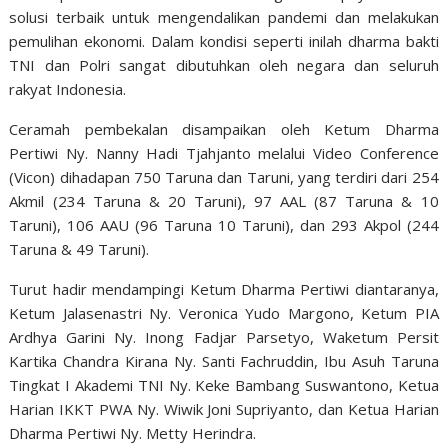
solusi terbaik untuk mengendalikan pandemi dan melakukan
pemulihan ekonomi. Dalam kondisi seperti inilah dharma bakti
TNI dan Polri sangat dibutuhkan oleh negara dan seluruh
rakyat Indonesia.
Ceramah pembekalan disampaikan oleh Ketum Dharma
Pertiwi Ny. Nanny Hadi Tjahjanto melalui Video Conference
(Vicon) dihadapan 750 Taruna dan Taruni, yang terdiri dari 254
Akmil (234 Taruna & 20 Taruni), 97 AAL (87 Taruna & 10
Taruni), 106 AAU (96 Taruna 10 Taruni), dan 293 Akpol (244
Taruna & 49 Taruni).
Turut hadir mendampingi Ketum Dharma Pertiwi diantaranya,
Ketum Jalasenastri Ny. Veronica Yudo Margono, Ketum PIA
Ardhya Garini Ny. Inong Fadjar Parsetyo, Waketum Persit
Kartika Chandra Kirana Ny. Santi Fachruddin, Ibu Asuh Taruna
Tingkat I Akademi TNI Ny. Keke Bambang Suswantono, Ketua
Harian IKKT PWA Ny. Wiwik Joni Supriyanto, dan Ketua Harian
Dharma Pertiwi Ny. Metty Herindra.