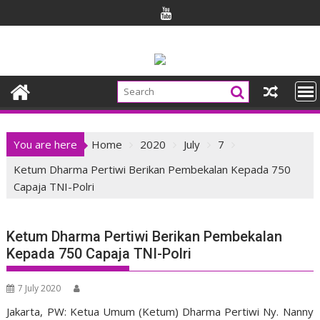
Skip
to
content
You are here
Home
2020
July
7
Ketum Dharma Pertiwi Berikan Pembekalan Kepada 750
Capaja TNI-Polri
Ketum Dharma Pertiwi Berikan Pembekalan
Kepada 750 Capaja TNI-Polri
7 July 2020
Jakarta, PW: Ketua Umum (Ketum) Dharma Pertiwi Ny. Nanny