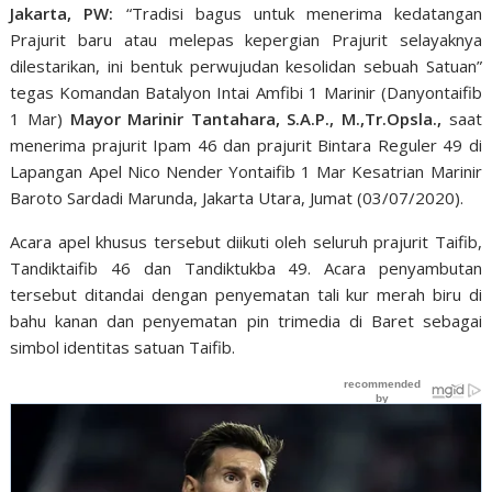
Jakarta, PW:
“Tradisi bagus untuk menerima kedatangan
Prajurit baru atau melepas kepergian Prajurit selayaknya
dilestarikan, ini bentuk perwujudan kesolidan sebuah Satuan”
tegas Komandan Batalyon Intai Amfibi 1 Marinir (Danyontaifib
1 Mar)
Mayor Marinir Tantahara, S.A.P., M.,Tr.Opsla.,
saat
menerima prajurit Ipam 46 dan prajurit Bintara Reguler 49 di
Lapangan Apel Nico Nender Yontaifib 1 Mar Kesatrian Marinir
Baroto Sardadi Marunda, Jakarta Utara, Jumat (03/07/2020).
Acara apel khusus tersebut diikuti oleh seluruh prajurit Taifib,
Tandiktaifib 46 dan Tandiktukba 49. Acara penyambutan
tersebut ditandai dengan penyematan tali kur merah biru di
bahu kanan dan penyematan pin trimedia di Baret sebagai
simbol identitas satuan Taifib.