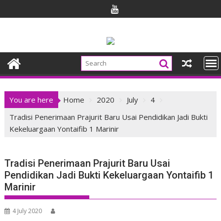
Skip
to
content
You are here
Home
2020
July
4
Tradisi Penerimaan Prajurit Baru Usai Pendidikan Jadi Bukti
Kekeluargaan Yontaifib 1 Marinir
Tradisi Penerimaan Prajurit Baru Usai
Pendidikan Jadi Bukti Kekeluargaan Yontaifib 1
Marinir
4 July 2020