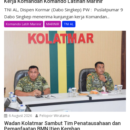
Kerja Komandan Komando Latihan Marinir
TNI AL, Dispen Kormar (Dabo Singkep) PW : Puslatpumar 9
Dabo Singkep menerima kunjungan kerja Komandan...
Komando Latih Marinir
MARINIR
TNI AL
6 August 2026
Pelopor Wiratama
Wadan Kolatmar Sambut Tim Penatausahaan dan
Pemanfaatan BMN Itjen Kemhan