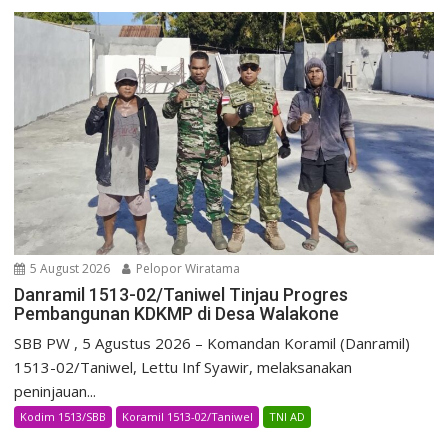
5 August 2026
Pelopor Wiratama
Danramil 1513-02/Taniwel Tinjau Progres
Pembangunan KDKMP di Desa Walakone
SBB PW , 5 Agustus 2026 – Komandan Koramil (Danramil)
1513-02/Taniwel, Lettu Inf Syawir, melaksanakan
peninjauan...
Kodim 1513/SBB
Koramil 1513-02/Taniwel
TNI AD