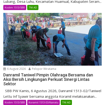
Lubang, Desa Luhu, Kecamatan Huamual, Kabupaten Seram...
Kodim 1513/SBB
TNI AD
6 August 2026
Pelopor Wiratama
Danramil Taniwel Pimpin Olahraga Bersama dan
Aksi Bersih Lingkungan Perkuat Sinergi Lintas
Sektor
SBB PW Kamis, 6 Agustus 2026, Danramil 1513-02/Taniwel
Lettu Inf Syawir bersama anggota Koramil melaksanakan...
Kodim 1513/SBB
Koramil 1513-03/Kairatu
TNI AD