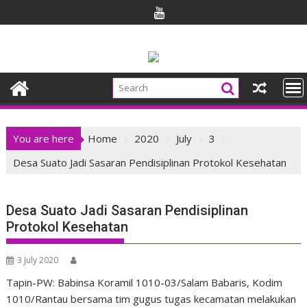
Skip
to
content
You are here
Home
2020
July
3
Desa Suato Jadi Sasaran Pendisiplinan Protokol Kesehatan
Desa Suato Jadi Sasaran Pendisiplinan
Protokol Kesehatan
3 July 2020
Tapin-PW: Babinsa Koramil 1010-03/Salam Babaris, Kodim
1010/Rantau bersama tim gugus tugas kecamatan melakukan