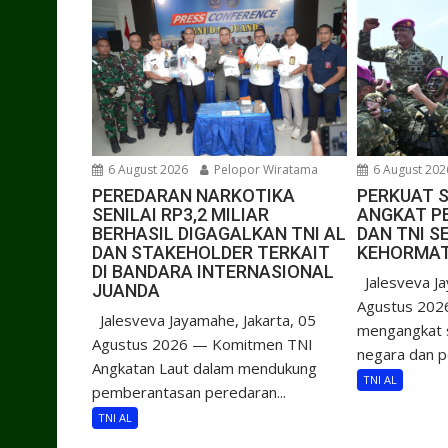
6 August 2026
Pelopor Wiratama
6 August 202
PEREDARAN NARKOTIKA
PERKUAT S
SENILAI RP3,2 MILIAR
ANGKAT P
BERHASIL DIGAGALKAN TNI AL
DAN TNI 
DAN STAKEHOLDER TERKAIT
KEHORMAT
DI BANDARA INTERNASIONAL
Jalesveva Ja
JUANDA
Agustus 202
Jalesveva Jayamahe, Jakarta, 05
mengangkat 
Agustus 2026 — Komitmen TNI
negara dan pe
Angkatan Laut dalam mendukung
TNI AL
pemberantasan peredaran...
TNI AL