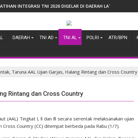
Pasmar 1 Gelar Syukuran atas Keberhasilan Latihan TNI Terinte
AL
DAERAH
TNI AD
TNI AL
POLRI
ATR/BPN
ntak, Taruna AAL Ujian Garjas, Halang Rintang dan Cross Country
ang Rintang dan Cross Country
(AAL) Tingkat l, ll dan lll secara serentak melaksanakan ujian
n Cross Country (CC) ditempat berbeda pada Rabu (1/7).