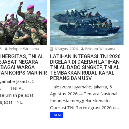
6
Pelopor Wiratama
6 August 2026
Pelopor Wiratama
INERGITAS, TNI AL
LATIHAN INTEGRASI TNI 2026
EJABAT NEGARA
DIGELAR DI DAERAH LATIHAN
SEBAGAI WARGA
TNI AL DABO SINGKEP, TNI AL
AN KORPS MARINIR
TEMBAKKAN RUDAL KAPAL
PERANG DAN USV
yamahe Jakarta, 5
Jalesveva Jayamahe, Jakarta, 5
6,—- TNI AL
Agustus 2026,—Tentara Nasional
sejumlah pejabat
Indonesia menggelar skenario
jabat TNI...
Operasi TNI Terintegrasi 2026 di...
TNI AL