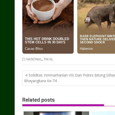
,
NASIONAL
TNI AL
Post
Soliditas Yonmarhanlan VIII Dan Polres Bitung Dihar
navigation
Bhayangkara Ke-74
Related posts