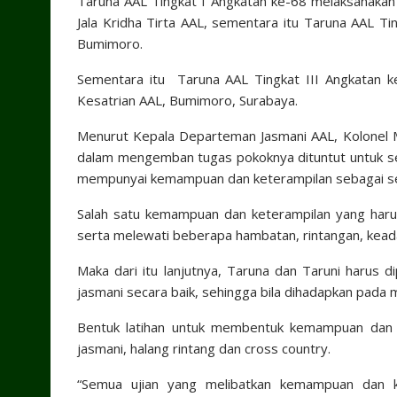
Taruna AAL Tingkat I Angkatan ke-68 melaksanakan
Jala Kridha Tirta AAL, sementara itu Taruna AAL Ti
Bumimoro.
Sementara itu Taruna AAL Tingkat III Angkatan ke
Kesatrian AAL, Bumimoro, Surabaya.
Menurut Kepala Departeman Jasmani AAL, Kolonel M
dalam mengemban tugas pokoknya dituntut untuk sel
mempunyai kemampuan dan keterampilan sebagai seo
Salah satu kemampuan dan keterampilan yang haru
serta melewati beberapa hambatan, rintangan, kead
Maka dari itu lanjutnya, Taruna dan Taruni harus 
jasmani secara baik, sehingga bila dihadapkan pada 
Bentuk latihan untuk membentuk kemampuan dan k
jasmani, halang rintang dan cross country.
“Semua ujian yang melibatkan kemampuan dan ke