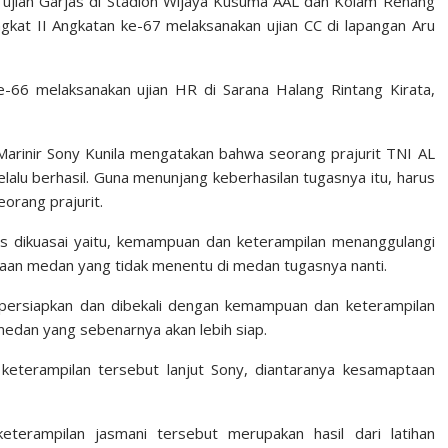
 ujian Garjas di Stadion Wijaya Kusuma AAL dan Kolam Renang
ngkat II Angkatan ke-67 melaksanakan ujian CC di lapangan Aru
-66 melaksanakan ujian HR di Sarana Halang Rintang Kirata,
arinir Sony Kunila mengatakan bahwa seorang prajurit TNI AL
alu berhasil. Guna menunjang keberhasilan tugasnya itu, harus
rang prajurit.
s dikuasai yaitu, kemampuan dan keterampilan menanggulangi
aan medan yang tidak menentu di medan tugasnya nanti.
dipersiapkan dan dibekali dengan kemampuan dan keterampilan
medan yang sebenarnya akan lebih siap.
eterampilan tersebut lanjut Sony, diantaranya kesamaptaan
terampilan jasmani tersebut merupakan hasil dari latihan