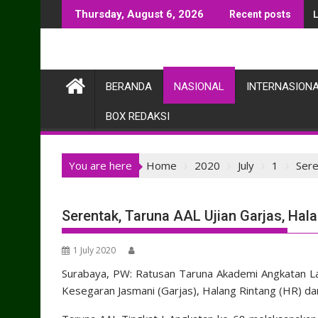
Skip
Thursday, August 6, 2026
Recent posts
to
content
BERANDA
NASIONAL
INTERNASION
BOX REDAKSI
You are here
Home
2020
July
1
Sere
Serentak, Taruna AAL Ujian Garjas, Hal
1 July 2020
Surabaya, PW: Ratusan Taruna Akademi Angkatan Laut 
Kesegaran Jasmani (Garjas), Halang Rintang (HR) da