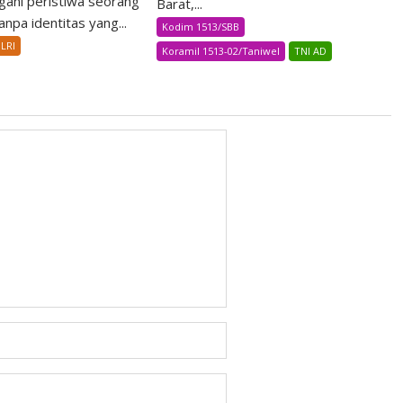
ani peristiwa seorang
Barat,...
npa identitas yang...
Kodim 1513/SBB
LRI
Koramil 1513-02/Taniwel
TNI AD