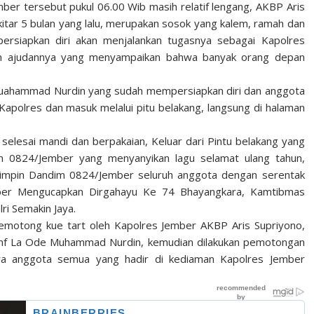
ber tersebut pukul 06.00 Wib masih relatif lengang, AKBP Aris
itar 5 bulan yang lalu, merupakan sosok yang kalem, ramah dan
rsiapkan diri akan menjalankan tugasnya sebagai Kapolres
ran ajudannya yang menyampaikan bahwa banyak orang depan
uahammad Nurdin yang sudah mempersiapkan diri dan anggota
Kapolres dan masuk melalui pitu belakang, langsung di halaman
selesai mandi dan berpakaian, Keluar dari Pintu belakang yang
 0824/Jember yang menyanyikan lagu selamat ulang tahun,
impin Dandim 0824/Jember seluruh anggota dengan serentak
ber Mengucapkan Dirgahayu Ke 74 Bhayangkara, Kamtibmas
ri Semakin Jaya.
 memotong kue tart oleh Kapolres Jember AKBP Aris Supriyono,
Inf La Ode Muhammad Nurdin, kemudian dilakukan pemotongan
 anggota semua yang hadir di kediaman Kapolres Jember