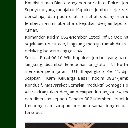
Kondisi rumah Dinas orang nomor satu di Polres Jem
Supriyono yang menjabat Kapolres Jember sejak sek
bersahaja, dan pada saat tersebut sedang mempe
Jember, namun tiba-tiba dikejutkan dengan lapo
rumah.
Komandan Kodim 0824/Jember Letkol Inf La Ode M
sejak Jam 05.30 Wib, langsung menuju rumah dinas 
belakang beserta anggotanya.
Sekitar Pukul 06.10 Wib Kapolres Jember yang baru 
langsung disambut kehebohan anggota TNI Kodim
menandai peringatan HUT Bhayangkara Ke 74, dip
ucapkan : Kami Keluarga Besar Kodim 0824/Jem
Kondusif, Masyarakat Semakin Produktif, Semoga Pol
Acara dilanjutkan dengan peniupan lilin angka 74,
dan diberikan kepada Dandim 0824/Jember Letkol 
tumpeng dan sarapan bersama-sama dengan para
tersebut.