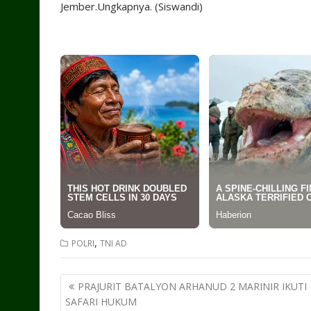
Jember.Ungkapnya. (Siswandi)
,
POLRI
TNI AD
Post
PRAJURIT BATALYON ARHANUD 2 MARINIR IKUTI
navigation
SAFARI HUKUM