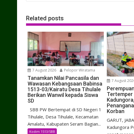
Related posts
7 August 2026
Pelopor Wiratama
Tanamkan Nilai Pancasila dan
7 August 202
Wawasan Kebangsaan Babinsa
Perempuan 
1513-03/Kairatu Desa Tihulale
Tertemper 
Berikan Wanwil kepada Siswa
Kadungora,
SD
Penanganan
SBB PW Bertempat di SD Negeri 1
Korban
Tihulale, Desa Tihulale, Kecamatan
GARUT, JABA
Amalatu, Kabupaten Seram Bagian...
Kadungora Po
Kodim 1513/SBB