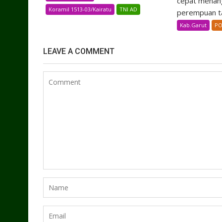
cepat menang
Koramil 1513-03/Kairatu
TNI AD
perempuan ta
Kab.Garut
PO
LEAVE A COMMENT