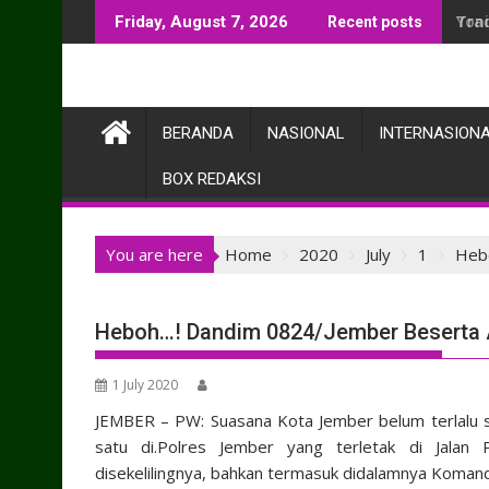
Skip
Yon
Friday, August 7, 2026
Recent posts
to
content
BERANDA
NASIONAL
INTERNASION
BOX REDAKSI
You are here
Home
2020
July
1
Heb
Heboh…! Dandim 0824/Jember Beserta
1 July 2020
JEMBER – PW: Suasana Kota Jember belum terlalu 
satu di.Polres Jember yang terletak di Jalan 
disekelilingnya, bahkan termasuk didalamnya Koma