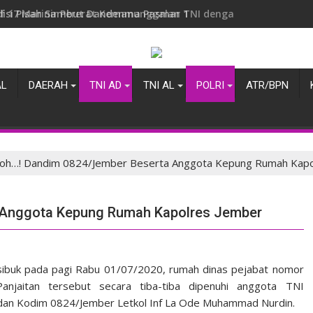
if 17 Marinir Pererat Kemanunggalan TNI dengan Masyarakat 
AL
DAERAH
TNI AD
TNI AL
POLRI
ATR/BPN
oh…! Dandim 0824/Jember Beserta Anggota Kepung Rumah Kapo
 Anggota Kepung Rumah Kapolres Jember
sibuk pada pagi Rabu 01/07/2020, rumah dinas pejabat nomor
Panjaitan tersebut secara tiba-tiba dipenuhi anggota TNI
ndan Kodim 0824/Jember Letkol Inf La Ode Muhammad Nurdin.