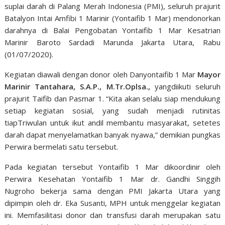
suplai darah di Palang Merah Indonesia (PMI), seluruh prajurit
Batalyon Intai Amfibi 1 Marinir (Yontaifib 1 Mar) mendonorkan
darahnya di Balai Pengobatan Yontaifib 1 Mar Kesatrian
Marinir Baroto Sardadi Marunda Jakarta Utara, Rabu
(01/07/2020).
Kegiatan diawali dengan donor oleh Danyontaifib 1 Mar
Mayor
Marinir Tantahara, S.A.P., M.Tr.Oplsa.,
yangdiikuti seluruh
prajurit Taifib dan Pasmar 1. “Kita akan selalu siap mendukung
setiap kegiatan sosial, yang sudah menjadi rutinitas
tiapTriwulan untuk ikut andil membantu masyarakat, setetes
darah dapat menyelamatkan banyak nyawa,” demikian pungkas
Perwira bermelati satu tersebut.
Pada kegiatan tersebut Yontaifib 1 Mar dikoordinir oleh
Perwira Kesehatan Yontaifib 1 Mar dr. Gandhi Singgih
Nugroho bekerja sama dengan PMI Jakarta Utara yang
dipimpin oleh dr. Eka Susanti, MPH untuk menggelar kegiatan
ini. Memfasilitasi donor dan transfusi darah merupakan satu