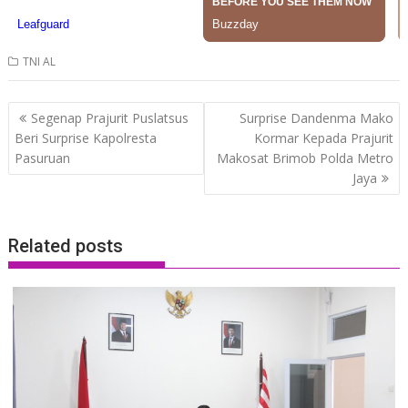
TNI AL
Post
Segenap Prajurit Puslatsus
Surprise Dandenma Mako
navigation
Beri Surprise Kapolresta
Kormar Kepada Prajurit
Pasuruan
Makosat Brimob Polda Metro
Jaya
Related posts