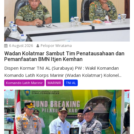
6 August 2026
Pelopor Wiratama
Wadan Kolatmar Sambut Tim Penatausahaan dan
Pemanfaatan BMN Itjen Kemhan
Dispen Kormar TNI AL (Surabaya) PW : Wakil Komandan
Komando Latih Korps Marinir (Wadan Kolatmar) Kolonel...
Komando Latih Marinir
MARINIR
TNI AL