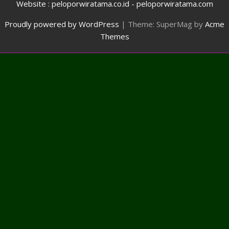
Website : peloporwiratama.co.id - peloporwiratama.com
Proudly powered by WordPress
|
Theme: SuperMag by
Acme
Themes