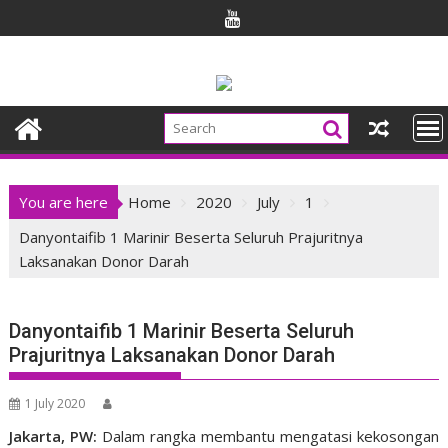
Skip
to
content
You are here
Home
2020
July
1
Danyontaifib 1 Marinir Beserta Seluruh Prajuritnya
Laksanakan Donor Darah
Danyontaifib 1 Marinir Beserta Seluruh
Prajuritnya Laksanakan Donor Darah
1 July 2020
Jakarta, PW:
Dalam rangka membantu mengatasi kekosongan