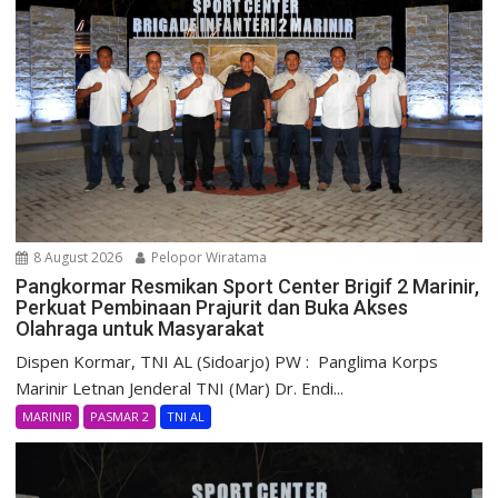
8 August 2026
Pelopor Wiratama
Pangkormar Resmikan Sport Center Brigif 2 Marinir,
Perkuat Pembinaan Prajurit dan Buka Akses
Olahraga untuk Masyarakat
Dispen Kormar, TNI AL (Sidoarjo) PW : Panglima Korps
Marinir Letnan Jenderal TNI (Mar) Dr. Endi...
MARINIR
PASMAR 2
TNI AL