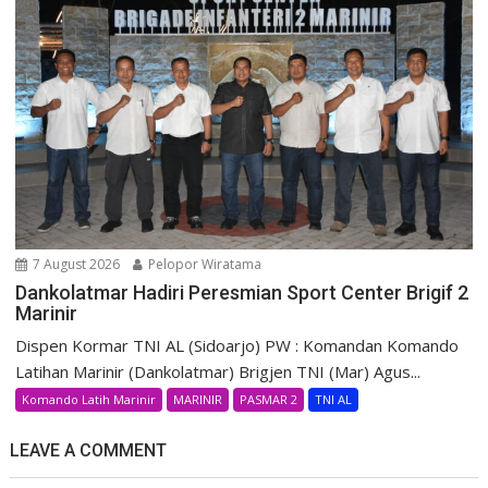
7 August 2026
Pelopor Wiratama
Dankolatmar Hadiri Peresmian Sport Center Brigif 2
Marinir
Dispen Kormar TNI AL (Sidoarjo) PW : Komandan Komando
Latihan Marinir (Dankolatmar) Brigjen TNI (Mar) Agus...
Komando Latih Marinir
MARINIR
PASMAR 2
TNI AL
LEAVE A COMMENT