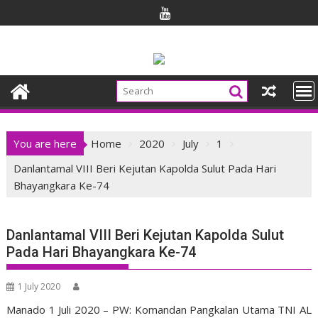
Skip
to
content
You are here
Home
2020
July
1
Danlantamal VIII Beri Kejutan Kapolda Sulut Pada Hari
Bhayangkara Ke-74
Danlantamal VIII Beri Kejutan Kapolda Sulut
Pada Hari Bhayangkara Ke-74
1 July 2020
Manado 1 Juli 2020 – PW: Komandan Pangkalan Utama TNI AL