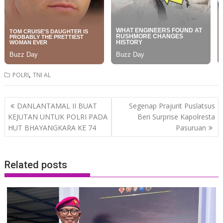
,
POLRI
TNI AL
Post
DANLANTAMAL II BUAT
Segenap Prajurit Puslatsus
navigation
KEJUTAN UNTUK POLRI PADA
Beri Surprise Kapolresta
HUT BHAYANGKARA KE 74
Pasuruan
Related posts