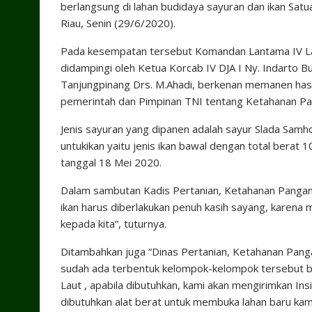
berlangsung di lahan budidaya sayuran dan ikan Satu
Riau, Senin (29/6/2020).
Pada kesempatan tersebut Komandan Lantama IV Lak
didampingi oleh Ketua Korcab IV DJA I Ny. Indarto 
Tanjungpinang Drs. M.Ahadi, berkenan memanen has
pemerintah dan Pimpinan TNI tentang Ketahanan P
Jenis sayuran yang dipanen adalah sayur Slada Samh
untukikan yaitu jenis ikan bawal dengan total berat 
tanggal 18 Mei 2020.
Dalam sambutan Kadis Pertanian, Ketahanan Panga
ikan harus diberlakukan penuh kasih sayang, karena m
kepada kita”, tuturnya.
Ditambahkan juga “Dinas Pertanian, Ketahanan Panga
sudah ada terbentuk kelompok-kelompok tersebut bai
Laut , apabila dibutuhkan, kami akan mengirimkan In
dibutuhkan alat berat untuk membuka lahan baru kami