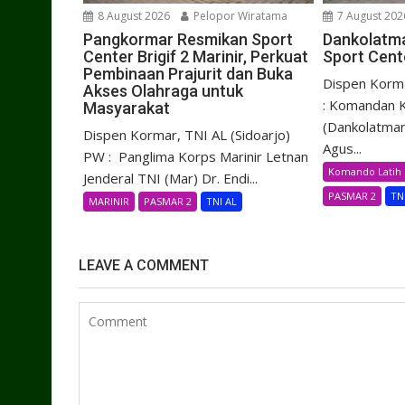
8 August 2026
Pelopor Wiratama
7 August 202
Pangkormar Resmikan Sport
Dankolatma
Center Brigif 2 Marinir, Perkuat
Sport Cente
Pembinaan Prajurit dan Buka
Dispen Korma
Akses Olahraga untuk
: Komandan K
Masyarakat
(Dankolatmar
Dispen Kormar, TNI AL (Sidoarjo)
Agus...
PW : Panglima Korps Marinir Letnan
Komando Latih 
Jenderal TNI (Mar) Dr. Endi...
PASMAR 2
TN
MARINIR
PASMAR 2
TNI AL
LEAVE A COMMENT