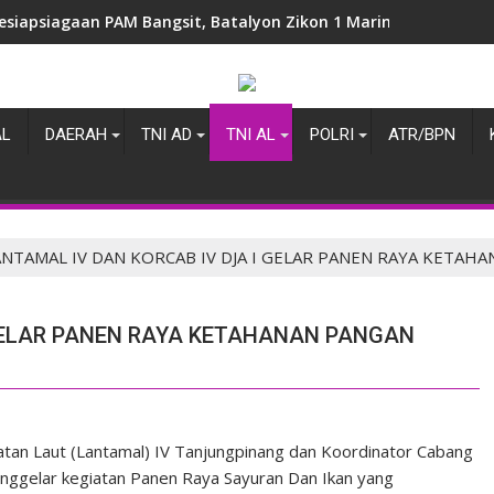
esiapsiagaan PAM Bangsit, Batalyon Zikon 1 Marinir Laksanakan
AL
DAERAH
TNI AD
TNI AL
POLRI
ATR/BPN
ANTAMAL IV DAN KORCAB IV DJA I GELAR PANEN RAYA KETAH
 GELAR PANEN RAYA KETAHANAN PANGAN
n Laut (Lantamal) IV Tanjungpinang dan Koordinator Cabang
menggelar kegiatan Panen Raya Sayuran Dan Ikan yang