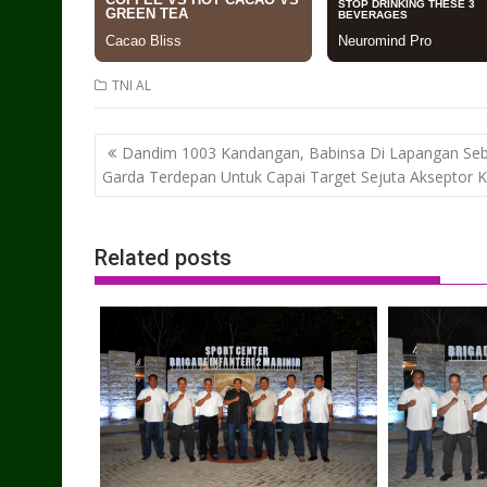
TNI AL
Post
Dandim 1003 Kandangan, Babinsa Di Lapangan Seb
navigation
Garda Terdepan Untuk Capai Target Sejuta Akseptor 
Related posts