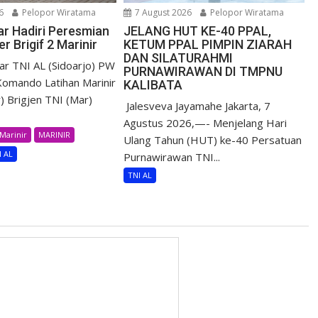
6
Pelopor Wiratama
7 August 2026
Pelopor Wiratama
r Hadiri Peresmian
JELANG HUT KE-40 PPAL,
r Brigif 2 Marinir
KETUM PPAL PIMPIN ZIARAH
DAN SILATURAHMI
r TNI AL (Sidoarjo) PW
PURNAWIRAWAN DI TMPNU
omando Latihan Marinir
KALIBATA
) Brigjen TNI (Mar)
​ Jalesveva Jayamahe Jakarta, 7
Agustus 2026,—- Menjelang Hari
Marinir
MARINIR
Ulang Tahun (HUT) ke-40 Persatuan
I AL
Purnawirawan TNI...
TNI AL