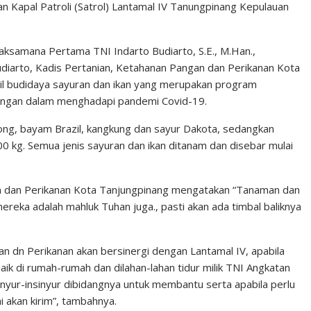
an Kapal Patroli (Satrol) Lantamal IV Tanungpinang Kepulauan
samana Pertama TNI Indarto Budiarto, S.E., M.Han.,
Budiarto, Kadis Pertanian, Ketahanan Pangan dan Perikanan Kota
il budidaya sayuran dan ikan yang merupakan program
angan dalam menghadapi pandemi Covid-19.
ong, bayam Brazil, kangkung dan sayur Dakota, sedangkan
100 kg. Semua jenis sayuran dan ikan ditanam dan disebar mulai
n dan Perikanan Kota Tanjungpinang mengatakan “Tanaman dan
ereka adalah mahluk Tuhan juga., pasti akan ada timbal baliknya
n dn Perikanan akan bersinergi dengan Lantamal IV, apabila
k di rumah-rumah dan dilahan-lahan tidur milik TNI Angkatan
sinyur-insinyur dibidangnya untuk membantu serta apabila perlu
 akan kirim”, tambahnya.