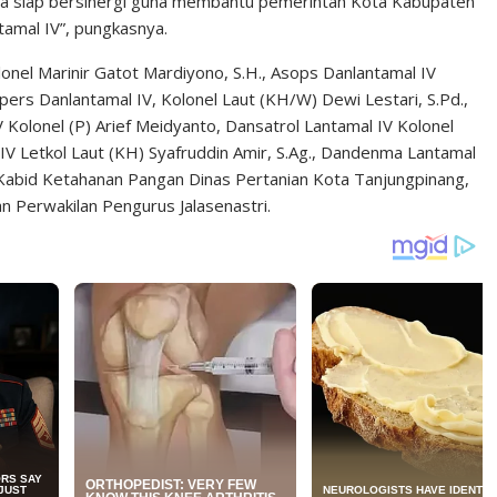
rta siap bersinergi guna membantu pemerintah Kota Kabupaten
tamal IV”, pungkasnya.
onel Marinir Gatot Mardiyono, S.H., Asops Danlantamal IV
pers Danlantamal IV, Kolonel Laut (KH/W) Dewi Lestari, S.Pd.,
Kolonel (P) Arief Meidyanto, Dansatrol Lantamal IV Kolonel
 IV Letkol Laut (KH) Syafruddin Amir, S.Ag., Dandenma Lantamal
., Kabid Ketahanan Pangan Dinas Pertanian Kota Tanjungpinang,
n Perwakilan Pengurus Jalasenastri.