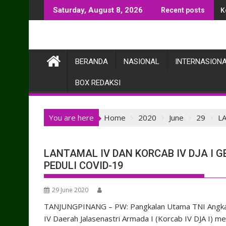
Skip
K
Saturday, August 8, 2026
Recent posts
to
content
BERANDA
NASIONAL
INTERNASION
BOX REDAKSI
You are here
Home
2020
June
29
L
LANTAMAL IV DAN KORCAB IV DJA I
PEDULI COVID-19
29 June 2020
TANJUNGPINANG – PW: Pangkalan Utama TNI Angkata
IV Daerah Jalasenastri Armada I (Korcab IV DJA I) 