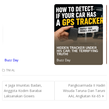
TNI AL
Post
Jaga Imunitas Badan,
Pangkoarmada II Hadiri
navigation
Anggota Kodim Barabai
Wisuda Taruna Dan Taruni
Laksanakan Gowes
AAL Angkatan Ke-65