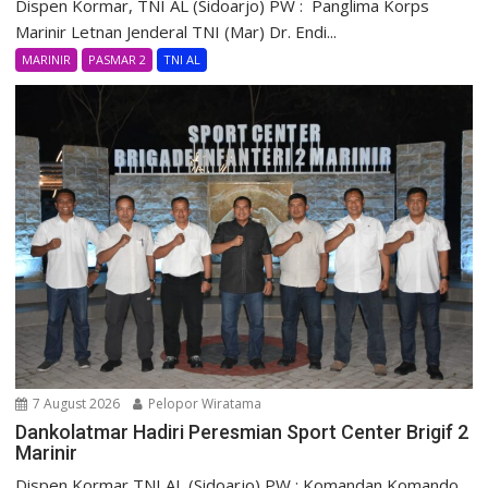
Dispen Kormar, TNI AL (Sidoarjo) PW : Panglima Korps
Marinir Letnan Jenderal TNI (Mar) Dr. Endi...
MARINIR
PASMAR 2
TNI AL
7 August 2026
Pelopor Wiratama
Dankolatmar Hadiri Peresmian Sport Center Brigif 2
Marinir
Dispen Kormar TNI AL (Sidoarjo) PW : Komandan Komando