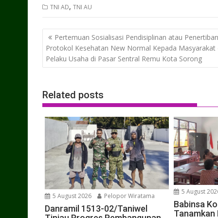
,
TNI AD
TNI AU
Post
Pertemuan Sosialisasi Pendisiplinan atau Penertiba
navigation
Protokol Kesehatan New Normal Kepada Masyarakat
Pelaku Usaha di Pasar Sentral Remu Kota Sorong
Related posts
5 August 202
5 August 2026
Pelopor Wiratama
Babinsa Ko
Danramil 1513-02/Taniwel
Tanamkan D
Tinjau Progres Pembangunan