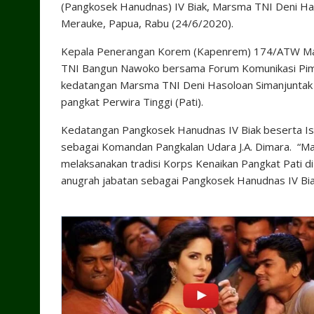
(Pangkosek Hanudnas) IV Biak, Marsma TNI Deni Ha
Merauke, Papua, Rabu (24/6/2020).
Kepala Penerangan Korem (Kapenrem) 174/ATW May
TNI Bangun Nawoko bersama Forum Komunikasi Pi
kedatangan Marsma TNI Deni Hasoloan Simanjuntak 
pangkat Perwira Tinggi (Pati).
Kedatangan Pangkosek Hanudnas IV Biak beserta Istr
sebagai Komandan Pangkalan Udara J.A. Dimara. “M
melaksanakan tradisi Korps Kenaikan Pangkat Pati d
anugrah jabatan sebagai Pangkosek Hanudnas IV Bia