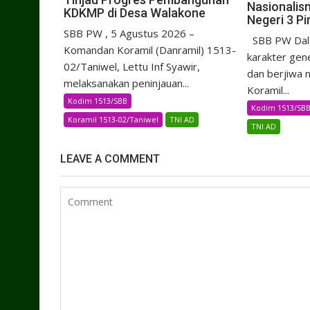
Nasionalis
KDKMP di Desa Walakone
Negeri 3 Pi
SBB PW , 5 Agustus 2026 –
SBB PW Dal
Komandan Koramil (Danramil) 1513-
karakter gene
02/Taniwel, Lettu Inf Syawir,
dan berjiwa 
melaksanakan peninjauan...
Koramil...
Kodim 1513/SBB
Kodim 1513/SB
Koramil 1513-02/Taniwel
TNI AD
TNI AD
LEAVE A COMMENT