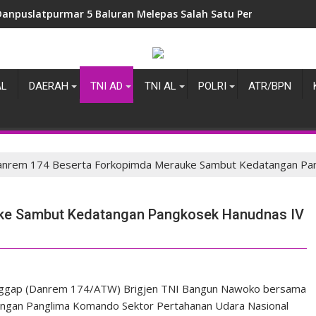
Danpuslatpurmar 5 Baluran Melepas Salah Satu Perwira Terbai
AL
DAERAH
TNI AD
TNI AL
POLRI
ATR/BPN
nrem 174 Beserta Forkopimda Merauke Sambut Kedatangan Pan
ke Sambut Kedatangan Pangkosek Hanudnas IV
ggap (Danrem 174/ATW) Brigjen TNI Bangun Nawoko bersama
gan Panglima Komando Sektor Pertahanan Udara Nasional