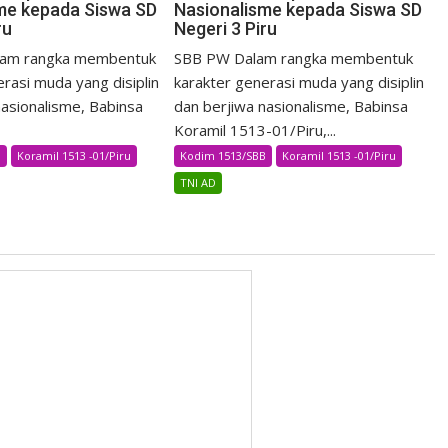
me kepada Siswa SD
Nasionalisme kepada Siswa SD
ru
Negeri 3 Piru
am rangka membentuk
SBB PW Dalam rangka membentuk
rasi muda yang disiplin
karakter generasi muda yang disiplin
nasionalisme, Babinsa
dan berjiwa nasionalisme, Babinsa
Koramil 1513-01/Piru,...
B
Koramil 1513 -01/Piru
Kodim 1513/SBB
Koramil 1513 -01/Piru
TNI AD