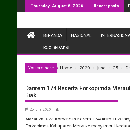
Skip
Thursday, August 6, 2026
Recent posts
to
content
BERANDA
NASIONAL
INTERNASION
BOX REDAKSI
You are here
Home
2020
June
25
Da
Danrem 174 Beserta Forkopimda Merau
Biak
25 June 2020
Merauke, PW:
Komandan Korem 174/Anim Ti Wanin
Forkopimda Kabupaten Merauke menyambut kedatan