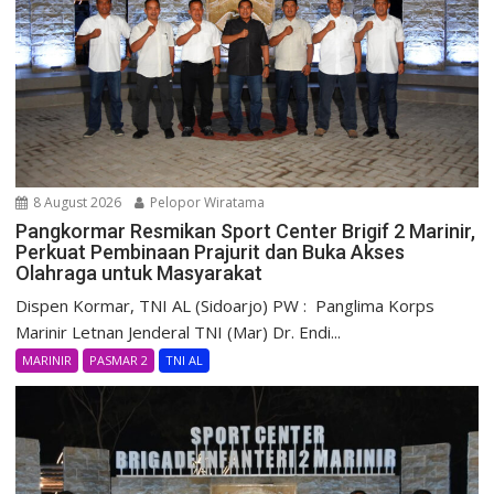
8 August 2026
Pelopor Wiratama
Pangkormar Resmikan Sport Center Brigif 2 Marinir,
Perkuat Pembinaan Prajurit dan Buka Akses
Olahraga untuk Masyarakat
Dispen Kormar, TNI AL (Sidoarjo) PW : Panglima Korps
Marinir Letnan Jenderal TNI (Mar) Dr. Endi...
MARINIR
PASMAR 2
TNI AL