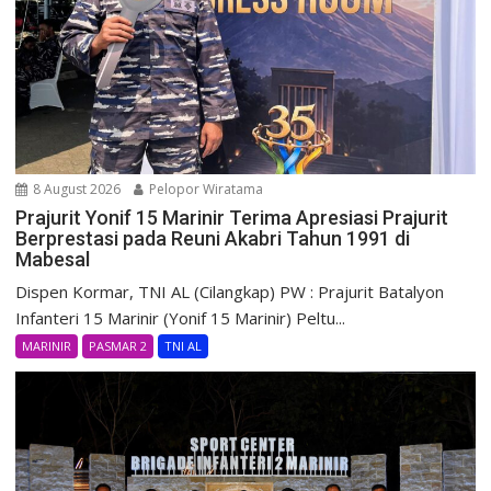
8 August 2026
Pelopor Wiratama
Prajurit Yonif 15 Marinir Terima Apresiasi Prajurit
Berprestasi pada Reuni Akabri Tahun 1991 di
Mabesal
Dispen Kormar, TNI AL (Cilangkap) PW : Prajurit Batalyon
Infanteri 15 Marinir (Yonif 15 Marinir) Peltu...
MARINIR
PASMAR 2
TNI AL