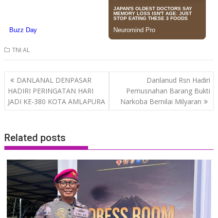
TNI AL
Post
DANLANAL DENPASAR
Danlanud Rsn Hadiri
navigation
HADIRI PERINGATAN HARI
Pemusnahan Barang Bukti
JADI KE-380 KOTA AMLAPURA
Narkoba Bernilai Milyaran
Related posts