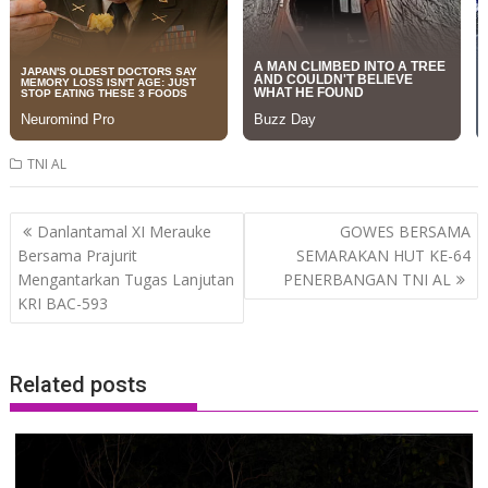
TNI AL
Post
Danlantamal XI Merauke
GOWES BERSAMA
navigation
Bersama Prajurit
SEMARAKAN HUT KE-64
Mengantarkan Tugas Lanjutan
PENERBANGAN TNI AL
KRI BAC-593
Related posts