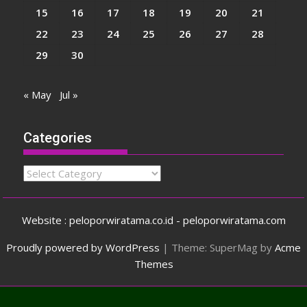
15
16
17
18
19
20
21
22
23
24
25
26
27
28
29
30
« May
Jul »
Categories
Categories
Website : peloporwiratama.co.id - peloporwiratama.com
Proudly powered by WordPress
|
Theme: SuperMag by
Acme
Themes