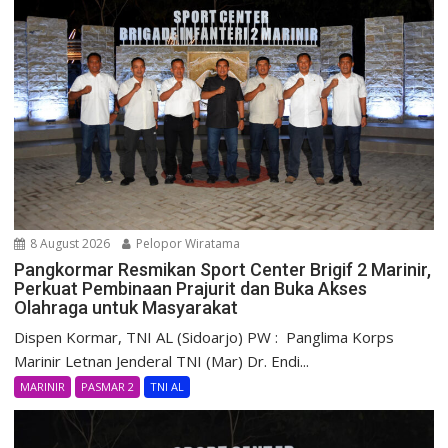
8 August 2026
Pelopor Wiratama
Pangkormar Resmikan Sport Center Brigif 2 Marinir,
Perkuat Pembinaan Prajurit dan Buka Akses
Olahraga untuk Masyarakat
Dispen Kormar, TNI AL (Sidoarjo) PW : Panglima Korps
Marinir Letnan Jenderal TNI (Mar) Dr. Endi...
MARINIR
PASMAR 2
TNI AL