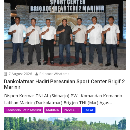
7 August 2026
Pelopor Wiratama
Dankolatmar Hadiri Peresmian Sport Center Brigif 2
Marinir
Dispen Kormar TNI AL (Sidoarjo) PW : Komandan Komando
Latihan Marinir (Dankolatmar) Brigjen TNI (Mar) Agus...
Komando Latih Marinir
MARINIR
PASMAR 2
TNI AL