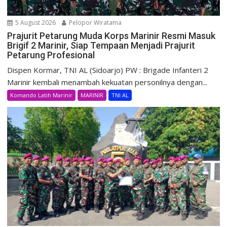
5 August 2026
Pelopor Wiratama
Prajurit Petarung Muda Korps Marinir Resmi Masuk
Brigif 2 Marinir, Siap Tempaan Menjadi Prajurit
Petarung Profesional
Dispen Kormar, TNI AL (Sidoarjo) PW : Brigade Infanteri 2
Marinir kembali menambah kekuatan personilnya dengan...
Komando Latih Marinir
MARINIR
TNI AL