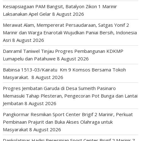
Kesiapsiagaan PAM Bangsit, Batalyon Zikon 1 Marinir
Laksanakan Apel Gelar
8 August 2026
Merawat Alam, Mempererat Persaudaraan, Satgas Yonif 2
Marinir dan Warga Enarotali Wujudkan Paniai Bersih, Indonesia
Asri
8 August 2026
Danramil Taniwel Tinjau Progres Pembangunan KDKMP
Lumapelu dan Patahuwe
8 August 2026
Babinsa 1513-03/Kairatu Km 9 Komsos Bersama Tokoh
Masyarakat.
8 August 2026
Progres Jembatan Garuda di Desa Sumeith Pasinaro
Memasuki Tahap Plesteran, Pengecoran Pot Bunga dan Lantai
Jembatan
8 August 2026
Pangkormar Resmikan Sport Center Brigif 2 Marinir, Perkuat
Pembinaan Prajurit dan Buka Akses Olahraga untuk
Masyarakat
8 August 2026
Dankolatmar Hadiri Peresmian Sport Center Brigif 2 Marinir
7