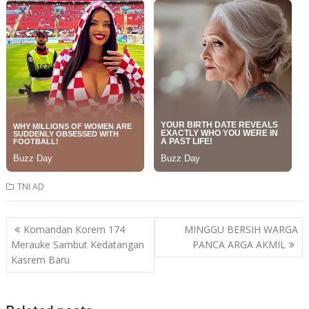
TNI AD
Post
Komandan Korem 174
MINGGU BERSIH WARGA
navigation
Merauke Sambut Kedatangan
PANCA ARGA AKMIL
Kasrem Baru