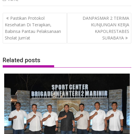
Post
Pastikan Protokol
DANPASMAR 2 TERIMA
navigation
Kesehatan Di Terapkan,
KUNJUNGAN KERJA
Babinsa Pantau Pelaksanaan
KAPOLRESTABES
Sholat Jum’at
SURABAYA
Related posts