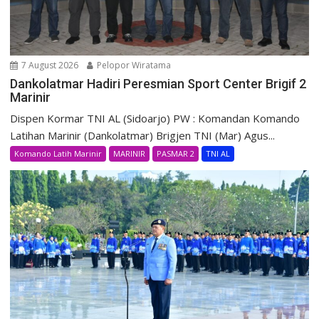
7 August 2026
Pelopor Wiratama
Dankolatmar Hadiri Peresmian Sport Center Brigif 2
Marinir
Dispen Kormar TNI AL (Sidoarjo) PW : Komandan Komando
Latihan Marinir (Dankolatmar) Brigjen TNI (Mar) Agus...
Komando Latih Marinir
MARINIR
PASMAR 2
TNI AL