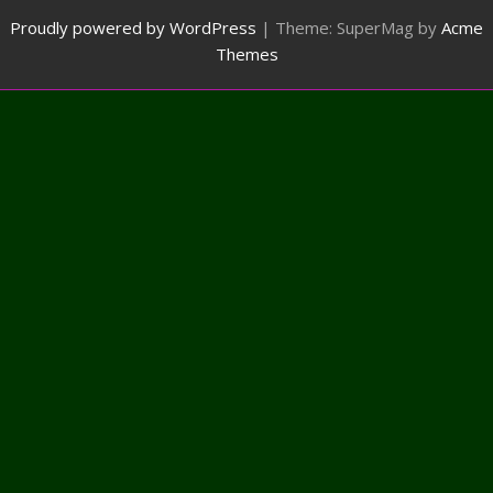
Proudly powered by WordPress
|
Theme: SuperMag by
Acme
Themes