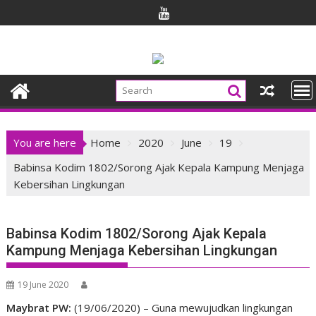
Skip
to
content
You are here
Home
2020
June
19
Babinsa Kodim 1802/Sorong Ajak Kepala Kampung Menjaga
Kebersihan Lingkungan
Babinsa Kodim 1802/Sorong Ajak Kepala
Kampung Menjaga Kebersihan Lingkungan
19 June 2020
Maybrat PW:
(19/06/2020) – Guna mewujudkan lingkungan