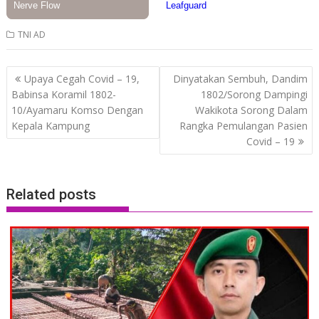
TNI AD
Post
Upaya Cegah Covid – 19,
Dinyatakan Sembuh, Dandim
navigation
Babinsa Koramil 1802-
1802/Sorong Dampingi
10/Ayamaru Komso Dengan
Wakikota Sorong Dalam
Kepala Kampung
Rangka Pemulangan Pasien
Covid – 19
Related posts