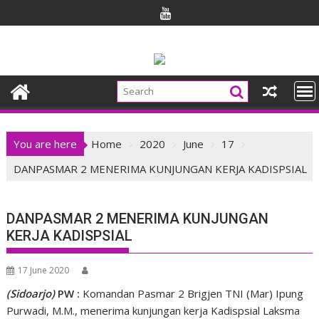
Skip
to
content
You are here
Home
2020
June
17
DANPASMAR 2 MENERIMA KUNJUNGAN KERJA KADISPSIAL
DANPASMAR 2 MENERIMA KUNJUNGAN
KERJA KADISPSIAL
17 June 2020
(Sidoarjo)
PW :
Komandan Pasmar 2 Brigjen TNI (Mar) Ipung
Purwadi, M.M., menerima kunjungan kerja Kadispsial Laksma