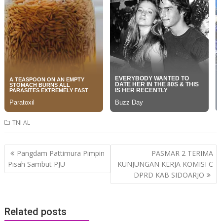
TNI AL
Post
Pangdam Pattimura Pimpin
PASMAR 2 TERIMA
navigation
Pisah Sambut PJU
KUNJUNGAN KERJA KOMISI C
DPRD KAB SIDOARJO
Related posts