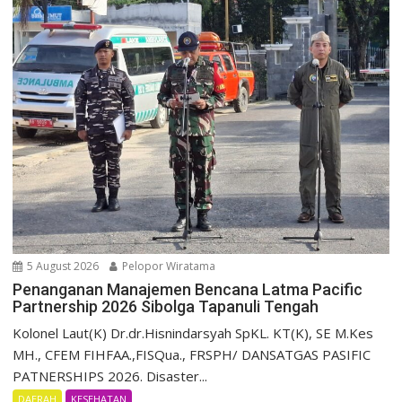
5 August 2026
Pelopor Wiratama
Penanganan Manajemen Bencana Latma Pacific
Partnership 2026 Sibolga Tapanuli Tengah
Kolonel Laut(K) Dr.dr.Hisnindarsyah SpKL. KT(K), SE M.Kes
MH., CFEM FIHFAA.,FISQua., FRSPH/ DANSATGAS PASIFIC
PATNERSHIPS 2026. Disaster...
DAERAH
KESEHATAN