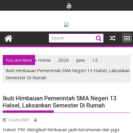
Skip
to
content
You are here
Home
2020
June
12
Ikuti Himbauan Pemerintah SMA Negeri 13 Halsel, Laksankan
Semester Di Rumah
Ikuti Himbauan Pemerintah SMA Negeri 13
Halsel, Laksankan Semester Di Rumah
12 June 2020
Halsel, PW: Mengikuti himbauan jauhi kerumunan dan jaga