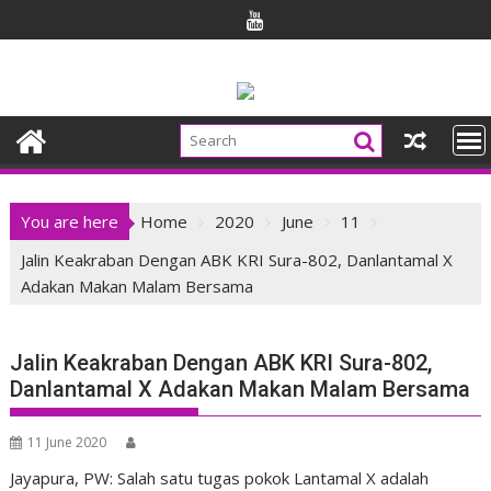
Skip
to
content
You are here
Home
2020
June
11
Jalin Keakraban Dengan ABK KRI Sura-802, Danlantamal X
Adakan Makan Malam Bersama
Jalin Keakraban Dengan ABK KRI Sura-802,
Danlantamal X Adakan Makan Malam Bersama
11 June 2020
Jayapura, PW: Salah satu tugas pokok Lantamal X adalah