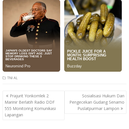
TNI AL
Post
Prajurit Yonkomlek 2
Sosialisasi Hukum Dan
navigation
Marinir Berlatih Radio DDF
Pengecekan Gudang Senamo
555 Monitoring Komunikasi
Puslatpurmar Lampon
Lapangan