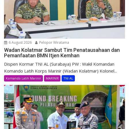
6 August 2026
Pelopor Wiratama
Wadan Kolatmar Sambut Tim Penatausahaan dan
Pemanfaatan BMN Itjen Kemhan
Dispen Kormar TNI AL (Surabaya) PW : Wakil Komandan
Komando Latih Korps Marinir (Wadan Kolatmar) Kolonel...
Komando Latih Marinir
MARINIR
TNI AL