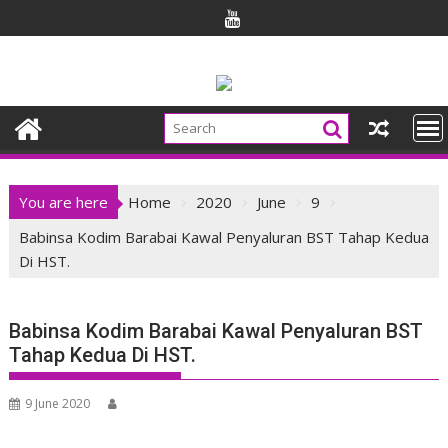
Skip
to
content
You are here
Home
2020
June
9
Babinsa Kodim Barabai Kawal Penyaluran BST Tahap Kedua
Di HST.
Babinsa Kodim Barabai Kawal Penyaluran BST
Tahap Kedua Di HST.
9 June 2020