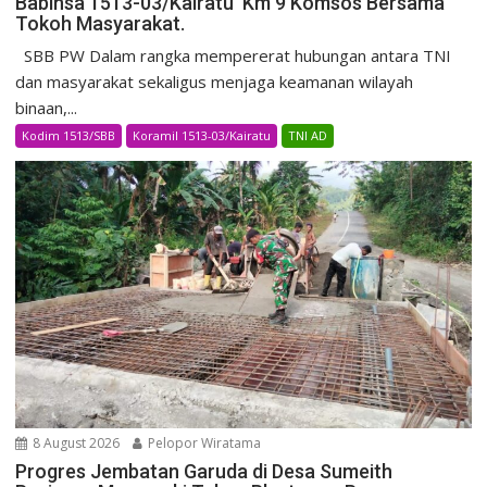
Babinsa 1513-03/Kairatu Km 9 Komsos Bersama
Tokoh Masyarakat.
SBB PW Dalam rangka mempererat hubungan antara TNI
dan masyarakat sekaligus menjaga keamanan wilayah
binaan,...
Kodim 1513/SBB
Koramil 1513-03/Kairatu
TNI AD
8 August 2026
Pelopor Wiratama
Progres Jembatan Garuda di Desa Sumeith