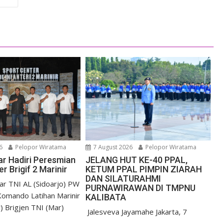
6
Pelopor Wiratama
7 August 2026
Pelopor Wiratama
r Hadiri Peresmian
JELANG HUT KE-40 PPAL,
r Brigif 2 Marinir
KETUM PPAL PIMPIN ZIARAH
DAN SILATURAHMI
r TNI AL (Sidoarjo) PW
PURNAWIRAWAN DI TMPNU
omando Latihan Marinir
KALIBATA
) Brigjen TNI (Mar)
​ Jalesveva Jayamahe Jakarta, 7