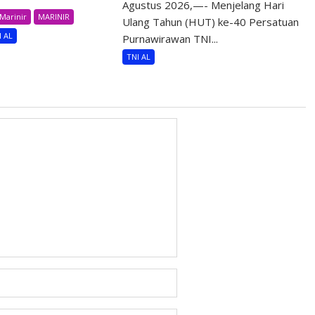
Agustus 2026,—- Menjelang Hari
Marinir
MARINIR
Ulang Tahun (HUT) ke-40 Persatuan
I AL
Purnawirawan TNI...
TNI AL