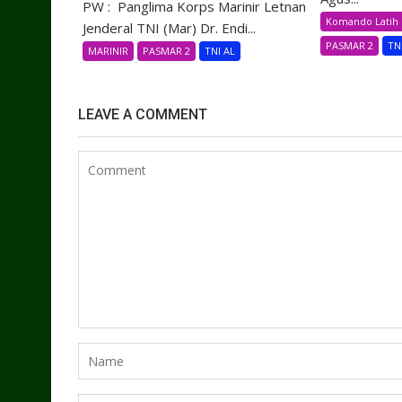
PW : Panglima Korps Marinir Letnan
Komando Latih 
Jenderal TNI (Mar) Dr. Endi...
PASMAR 2
TN
MARINIR
PASMAR 2
TNI AL
LEAVE A COMMENT