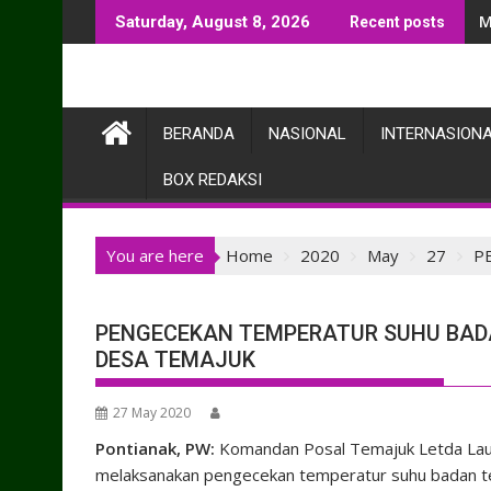
Skip
M
Saturday, August 8, 2026
Recent posts
to
content
BERANDA
NASIONAL
INTERNASION
BOX REDAKSI
You are here
Home
2020
May
27
P
PENGECEKAN TEMPERATUR SUHU BA
DESA TEMAJUK
27 May 2020
Pontianak, PW:
Komandan Posal Temajuk Letda Laut 
melaksanakan pengecekan temperatur suhu badan t