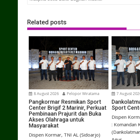
Related posts
8 August 2026
Pelopor Wiratama
7 August 202
Pangkormar Resmikan Sport
Dankolatma
Center Brigif 2 Marinir, Perkuat
Sport Cente
Pembinaan Prajurit dan Buka
Dispen Korma
Akses Olahraga untuk
: Komandan K
Masyarakat
(Dankolatmar
Dispen Kormar, TNI AL (Sidoarjo)
Agus...