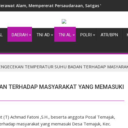
erawat Alam, Mempererat Persaudaraan, Satgas Yonif 2 Marinir
AL
DAERAH
TNI AD
TNI AL
POLRI
ATR/BPN
ENGECEKAN TEMPERATUR SUHU BADAN TERHADAP MASYARAK
DAN TERHADAP MASYARAKAT YANG MEMASUKI
(T) Achmad Fatoni ,S.H., beserta anggota Posal Temajuk,
erhadap masyarakat yang memasuki Desa Temajuk, Kec.