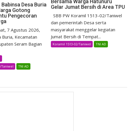
Bersama Warga Hatunuru
i Babinsa Desa Buria
Gelar Jumat Bersih di Area TPU
arga Gotong
ntu Pengecoran
SBB PW Koramil 1513-02/Taniwel
rga
dan pemerintah Desa serta
masyarakat menggelar kegiatan
t, 7 Agustus 2026,
Jumat Bersih di Tempat...
 Buria, Kecamatan
upaten Seram Bagian
Koramil 1513-02/Taniwel
TNI AD
B
2/Taniwel
TNI AD