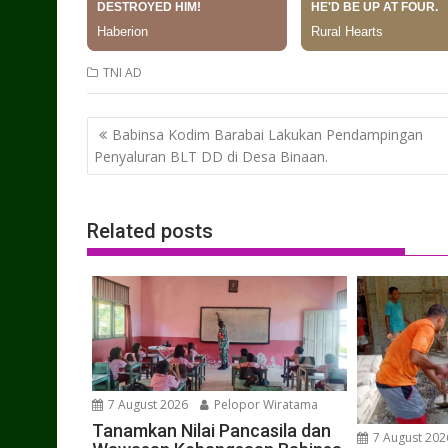
TNI AD
Post
Babinsa Kodim Barabai Lakukan Pendampingan
navigation
Penyaluran BLT DD di Desa Binaan.
Related posts
7 August 2026
Pelopor Wiratama
Tanamkan Nilai Pancasila dan
7 August 202