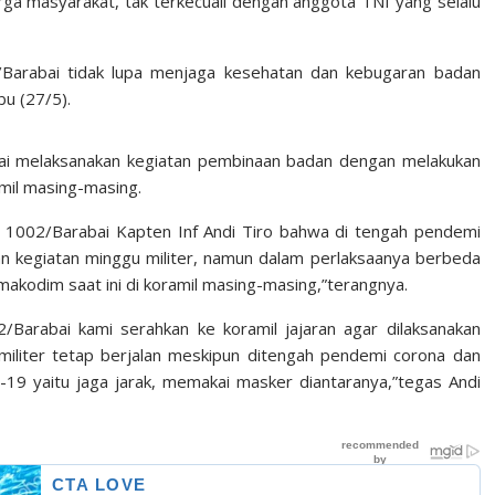
ga masyarakat, tak terkecuali dengan anggota TNI yang selalu
/Barabai tidak lupa menjaga kesehatan dan kebugaran badan
bu (27/5).
bai melaksanakan kegiatan pembinaan badan dengan melakukan
ramil masing-masing.
m 1002/Barabai Kapten Inf Andi Tiro bahwa di tengah pendemi
n kegiatan minggu militer, namun dalam perlaksaanya berbeda
makodim saat ini di koramil masing-masing,”terangnya.
/Barabai kami serahkan ke koramil jajaran agar dilaksanakan
militer tetap berjalan meskipun ditengah pendemi corona dan
19 yaitu jaga jarak, memakai masker diantaranya,”tegas Andi