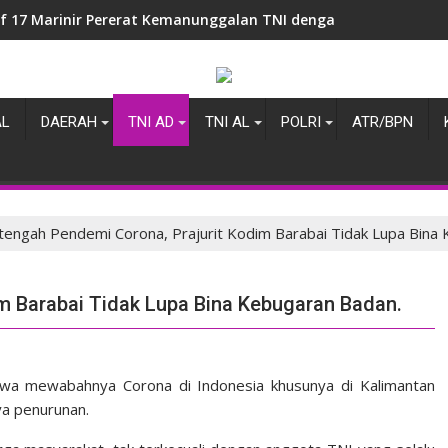
if 17 Marinir Pererat Kemanunggalan TNI dengan Masyarakat 
AL
DAERAH
TNI AD
TNI AL
POLRI
ATR/BPN
tengah Pendemi Corona, Prajurit Kodim Barabai Tidak Lupa Bina
im Barabai Tidak Lupa Bina Kebugaran Badan.
hwa mewabahnya Corona di Indonesia khusunya di Kalimantan
ya penurunan.