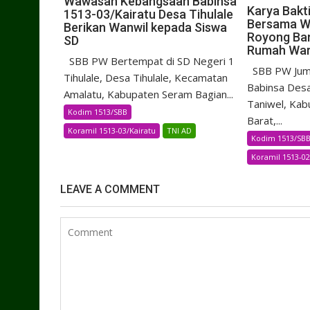
Wawasan Kebangsaan Babinsa
Karya Bakt
1513-03/Kairatu Desa Tihulale
Bersama W
Berikan Wanwil kepada Siswa
Royong Ba
SD
Rumah Wa
SBB PW Bertempat di SD Negeri 1
SBB PW Juma
Tihulale, Desa Tihulale, Kecamatan
Babinsa Desa
Amalatu, Kabupaten Seram Bagian...
Taniwel, Kab
Kodim 1513/SBB
Barat,...
Koramil 1513-03/Kairatu
TNI AD
Kodim 1513/SB
Koramil 1513-0
LEAVE A COMMENT