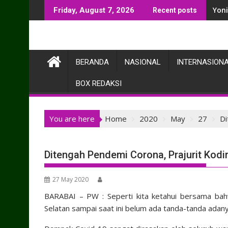
Skip
Yon
Friday, August 7, 2026
Recent posts
to
content
BERANDA
NASIONAL
INTERNASION
BOX REDAKSI
You are here
Home
2020
May
27
Di
Ditengah Pendemi Corona, Prajurit Kod
27 May 2020
BARABAI – PW : Seperti kita ketahui bersama ba
Selatan sampai saat ini belum ada tanda-tanda adan