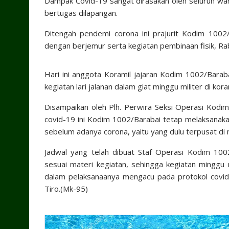
Dampak Covid-19 sangat dirasakan oleh seluruh war
bertugas dilapangan.
Ditengah pendemi corona ini prajurit Kodim 1002
dengan berjemur serta kegiatan pembinaan fisik, Ra
Hari ini anggota Koramil jajaran Kodim 1002/Bara
kegiatan lari jalanan dalam giat minggu militer di ko
Disampaikan oleh Plh. Perwira Seksi Operasi Kodi
covid-19 ini Kodim 1002/Barabai tetap melaksanaka
sebelum adanya corona, yaitu yang dulu terpusat di 
Jadwal yang telah dibuat Staf Operasi Kodim 1002
sesuai materi kegiatan, sehingga kegiatan minggu 
dalam pelaksanaanya mengacu pada protokol covid-
Tiro.(Mk-95)