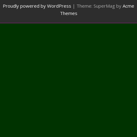
Proudly powered by WordPress
|
Theme: SuperMag by
Acme
Themes