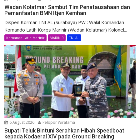
Wadan Kolatmar Sambut Tim Penatausahaan dan
Pemanfaatan BMN Itjen Kemhan
Dispen Kormar TNI AL (Surabaya) PW : Wakil Komandan
Komando Latih Korps Marinir (Wadan Kolatmar) Kolonel...
Komando Latih Marinir
MARINIR
TNI AL
6 August 2026
Pelopor Wiratama
Bupati Teluk Bintuni Serahkan Hibah Speedboat
kepada Kodaeral XIV pada Ground Breaking