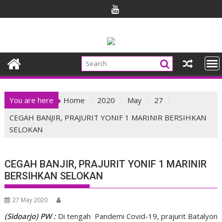
Skip
to
content
You are here
Home
2020
May
27
CEGAH BANJIR, PRAJURIT YONIF 1 MARINIR BERSIHKAN
SELOKAN
CEGAH BANJIR, PRAJURIT YONIF 1 MARINIR
BERSIHKAN SELOKAN
27 May 2020
(Sidoarjo) PW :
Di tengah Pandemi Covid-19, prajurit Batalyon