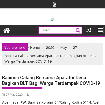
Skip
to
content
You are here
Home
2020
May
27
Babinsa Calang Bersama Aparatur Desa Bagikan BLT Bagi
Warga Terdampak COVID-19
Babinsa Calang Bersama Aparatur Desa
Bagikan BLT Bagi Warga Terdampak COVID-19
27 May 2020
Aceh Jaya, PW:
Babinsa Koramil 04/Calang Kodim 0114/Aceh