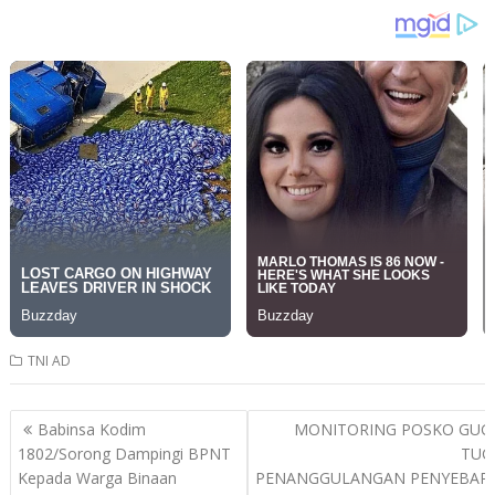
TNI AD
Post
Babinsa Kodim
MONITORING POSKO GUG
navigation
1802/Sorong Dampingi BPNT
TUG
Kepada Warga Binaan
PENANGGULANGAN PENYEBAR