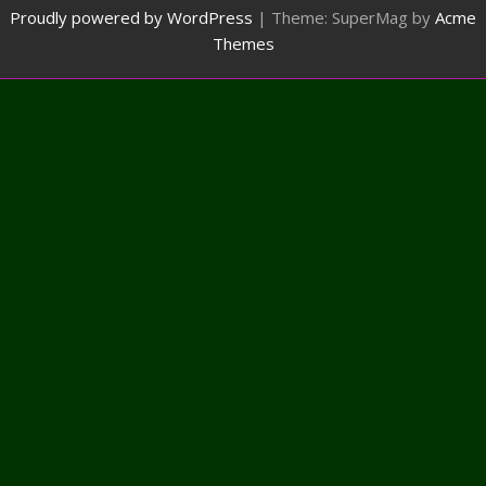
Proudly powered by WordPress
|
Theme: SuperMag by
Acme
Themes