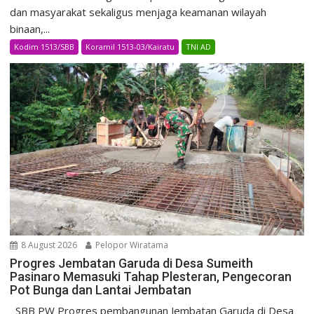
dan masyarakat sekaligus menjaga keamanan wilayah
binaan,...
Kodim 1513/SBB
Koramil 1513-03/Kairatu
TNI AD
8 August 2026
Pelopor Wiratama
Progres Jembatan Garuda di Desa Sumeith
Pasinaro Memasuki Tahap Plesteran, Pengecoran
Pot Bunga dan Lantai Jembatan
SBB PW Progres pembangunan Jembatan Garuda di Desa