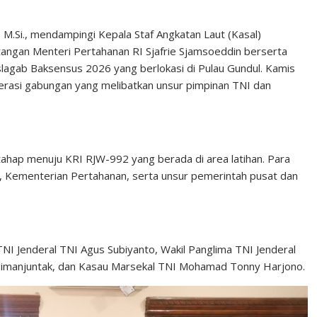
 M.Si., mendampingi Kepala Staf Angkatan Laut (Kasal)
gan Menteri Pertahanan RI Sjafrie Sjamsoeddin berserta
slagab Baksensus 2026 yang berlokasi di Pulau Gundul. Kamis
operasi gabungan yang melibatkan unsur pimpinan TNI dan
tahap menuju KRI RJW-992 yang berada di area latihan. Para
NI, Kementerian Pertahanan, serta unsur pemerintah pusat dan
TNI Jenderal TNI Agus Subiyanto, Wakil Panglima TNI Jenderal
 Simanjuntak, dan Kasau Marsekal TNI Mohamad Tonny Harjono.