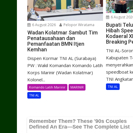
6 August 202
Bupati Tel
6 August 2026
Pelopor Wiratama
Hibah Spe
Wadan Kolatmar Sambut Tim
Kodaeral X
Penatausahaan dan
Breaking P
Pemanfaatan BMN Itjen
Kemhan
TNI AL-Soron
Kabupaten Te
Dispen Kormar TNI AL (Surabaya)
menyerahkan 
PW : Wakil Komandan Komando Latih
speedboat k
Korps Marinir (Wadan Kolatmar)
TNI Angkatan.
Kolonel...
TNI AL
Komando Latih Marinir
MARINIR
TNI AL