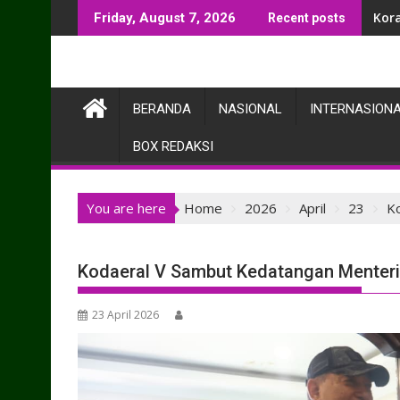
Skip
Bab
Friday, August 7, 2026
Recent posts
to
content
BERANDA
NASIONAL
INTERNASION
BOX REDAKSI
You are here
Home
2026
April
23
K
Kodaeral V Sambut Kedatangan Menteri
23 April 2026