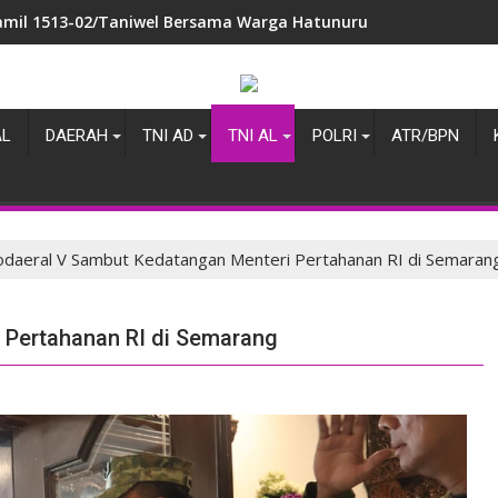
insa Waesala Berikan Motivasi dan Sosialisasi Rekrutmen TNI 
AL
DAERAH
TNI AD
TNI AL
POLRI
ATR/BPN
odaeral V Sambut Kedatangan Menteri Pertahanan RI di Semaran
 Pertahanan RI di Semarang