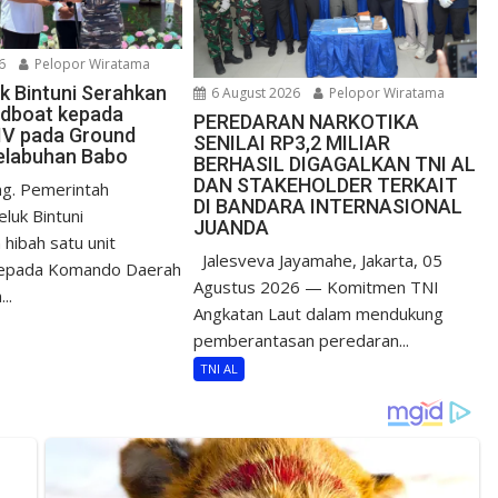
6
Pelopor Wiratama
uk Bintuni Serahkan
6 August 2026
Pelopor Wiratama
edboat kepada
PEREDARAN NARKOTIKA
IV pada Ground
SENILAI RP3,2 MILIAR
elabuhan Babo
BERHASIL DIGAGALKAN TNI AL
DAN STAKEHOLDER TERKAIT
g. Pemerintah
DI BANDARA INTERNASIONAL
luk Bintuni
JUANDA
hibah satu unit
Jalesveva Jayamahe, Jakarta, 05
epada Komando Daerah
Agustus 2026 — Komitmen TNI
..
Angkatan Laut dalam mendukung
pemberantasan peredaran...
TNI AL