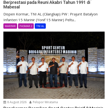
Berprestasi pada Reuni Akabri Tahun 1991 di
Mabesal
Dispen Kormar, TNI AL (Cilangkap) PW : Prajurit Batalyon
Infanteri 15 Marinir (Yonif 15 Marinir) Peltu...
MARINIR
PASMAR 2
TNI AL
8 August 2026
Pelopor Wiratama