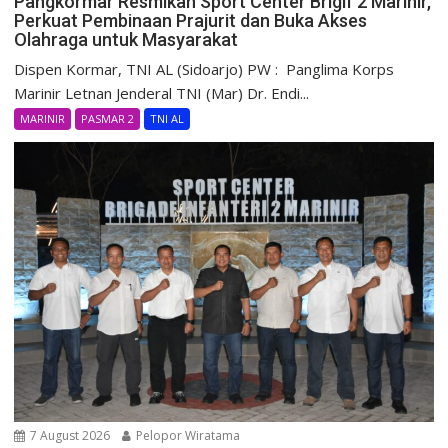
Pangkormar Resmikan Sport Center Brigif 2 Marinir,
Perkuat Pembinaan Prajurit dan Buka Akses
Olahraga untuk Masyarakat
Dispen Kormar, TNI AL (Sidoarjo) PW : Panglima Korps
Marinir Letnan Jenderal TNI (Mar) Dr. Endi...
MARINIR
PASMAR 2
TNI AL
7 August 2026
Pelopor Wiratama