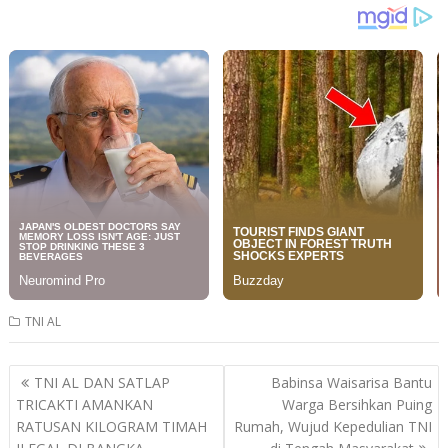
TNI AL
Post
TNI AL DAN SATLAP
Babinsa Waisarisa Bantu
navigation
TRICAKTI AMANKAN
Warga Bersihkan Puing
RATUSAN KILOGRAM TIMAH
Rumah, Wujud Kepedulian TNI