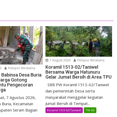
7 August 2026
Pelopor Wiratama
Koramil 1513-02/Taniwel
6
Pelopor Wiratama
Bersama Warga Hatunuru
i Babinsa Desa Buria
Gelar Jumat Bersih di Area TPU
arga Gotong
ntu Pengecoran
SBB PW Koramil 1513-02/Taniwel
rga
dan pemerintah Desa serta
masyarakat menggelar kegiatan
t, 7 Agustus 2026,
Jumat Bersih di Tempat...
 Buria, Kecamatan
upaten Seram Bagian
Koramil 1513-02/Taniwel
TNI AD