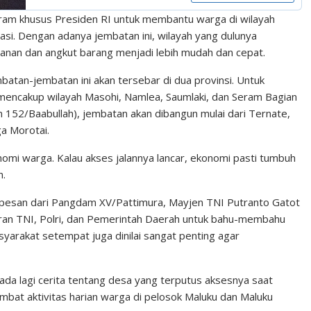
ram khusus Presiden RI untuk membantu warga di wilayah
asi. Dengan adanya jembatan ini, wilayah yang dulunya
jalanan dan angkut barang menjadi lebih mudah dan cepat.
mbatan-jembatan ini akan tersebar di dua provinsi. Untuk
mencakup wilayah Masohi, Namlea, Saumlaki, dan Seram Bagian
 152/Baabullah), jembatan akan dibangun mulai dari Ternate,
ga Morotai.
omi warga. Kalau akses jalannya lancar, ekonomi pasti tumbuh
n.
 pesan dari Pangdam XV/Pattimura, Mayjen TNI Putranto Gatot
jaran TNI, Polri, dan Pemerintah Daerah untuk bahu-membahu
yarakat setempat juga dinilai sangat penting agar
k ada lagi cerita tentang desa yang terputus aksesnya saat
bat aktivitas harian warga di pelosok Maluku dan Maluku