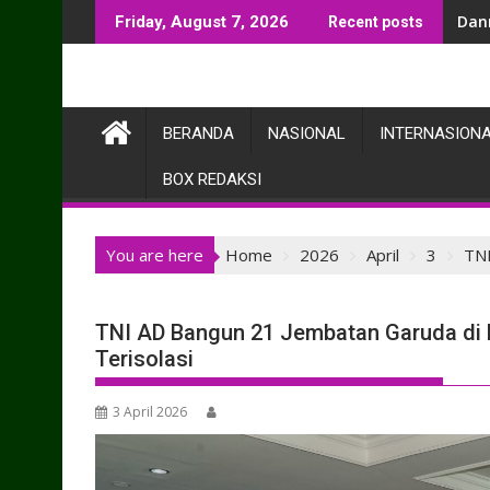
Skip
Danm
Friday, August 7, 2026
Recent posts
to
content
BERANDA
NASIONAL
INTERNASION
BOX REDAKSI
You are here
Home
2026
April
3
TNI
TNI AD Bangun 21 Jembatan Garuda di 
Terisolasi
3 April 2026