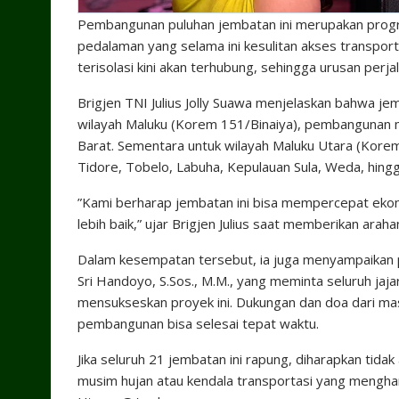
​Pembangunan puluhan jembatan ini merupakan prog
pedalaman yang selama ini kesulitan akses transport
terisolasi kini akan terhubung, sehingga urusan per
​Brigjen TNI Julius Jolly Suawa menjelaskan bahwa je
wilayah Maluku (Korem 151/Binaiya), pembangunan 
Barat. Sementara untuk wilayah Maluku Utara (Korem
Tidore, Tobelo, Labuha, Kepulauan Sula, Weda, hing
​”Kami berharap jembatan ini bisa mempercepat ekon
lebih baik,” ujar Brigjen Julius saat memberikan araha
​Dalam kesempatan tersebut, ia juga menyampaikan
Sri Handoyo, S.Sos., M.M., yang meminta seluruh ja
mensukseskan proyek ini. Dukungan dan doa dari mas
pembangunan bisa selesai tepat waktu.
​Jika seluruh 21 jembatan ini rapung, diharapkan tida
musim hujan atau kendala transportasi yang mengham