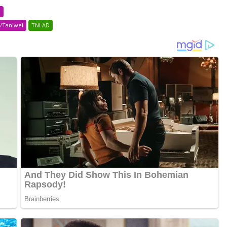
B
2/Taniwel
TNI AD