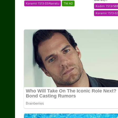
Koramil 1513-03/Kairatu
TNI AD
Kodim 1513/SB
Koramil 1513-0