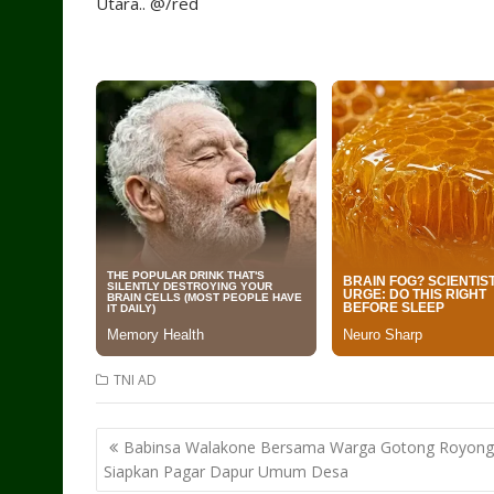
Utara.. @/red
TNI AD
Post
Babinsa Walakone Bersama Warga Gotong Royong
navigation
Siapkan Pagar Dapur Umum Desa