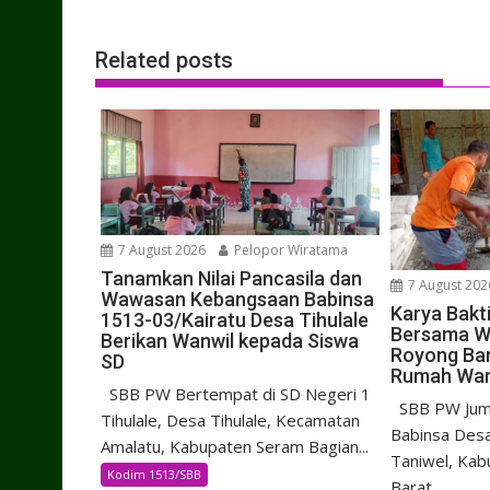
Related posts
7 August 2026
Pelopor Wiratama
Tanamkan Nilai Pancasila dan
7 August 202
Wawasan Kebangsaan Babinsa
Karya Bakt
1513-03/Kairatu Desa Tihulale
Bersama W
Berikan Wanwil kepada Siswa
Royong Ba
SD
Rumah Wa
SBB PW Bertempat di SD Negeri 1
SBB PW Juma
Tihulale, Desa Tihulale, Kecamatan
Babinsa Desa
Amalatu, Kabupaten Seram Bagian...
Taniwel, Kab
Kodim 1513/SBB
Barat,...