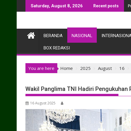
Skip
P
Saturday, August 8, 2026
Recent posts
to
content
BERANDA
NASIONAL
INTERNASION
BOX REDAKSI
You are here
Home
2025
August
16
Wakil Panglima TNI Hadiri Pengukuhan 
16 August 2025