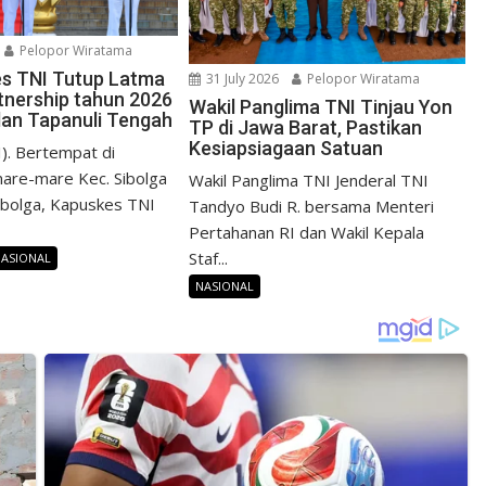
Pelopor Wiratama
s TNI Tutup Latma
31 July 2026
Pelopor Wiratama
rtnership tahun 2026
Wakil Panglima TNI Tinjau Yon
 dan Tapanuli Tengah
TP di Jawa Barat, Pastikan
Kesiapsiagaan Satuan
). Bertempat di
are-mare Kec. Sibolga
Wakil Panglima TNI Jenderal TNI
ibolga, Kapuskes TNI
Tandyo Budi R. bersama Menteri
Pertahanan RI dan Wakil Kepala
Staf...
ASIONAL
NASIONAL