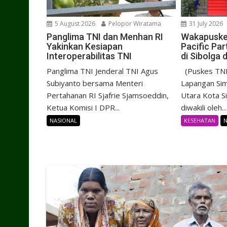
31 July 2026
5 August 2026
Pelopor Wiratama
Wakapuske
Panglima TNI dan Menhan RI
Pacific Pa
Yakinkan Kesiapan
di Sibolga
Interoperabilitas TNI
(Puskes TNI
Panglima TNI Jenderal TNI Agus
Lapangan Sim
Subiyanto bersama Menteri
Utara Kota S
Pertahanan RI Sjafrie Sjamsoeddin,
diwakili oleh...
Ketua Komisi I DPR...
KESEHATAN
N
NASIONAL