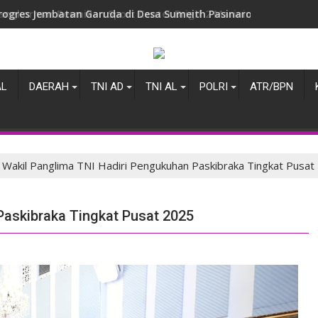
angkormar Resmikan Sport Center Brigif 2 Marinir, Perkuat Pe
AL
DAERAH
TNI AD
TNI AL
POLRI
ATR/BPN
Wakil Panglima TNI Hadiri Pengukuhan Paskibraka Tingkat Pusat
Paskibraka Tingkat Pusat 2025