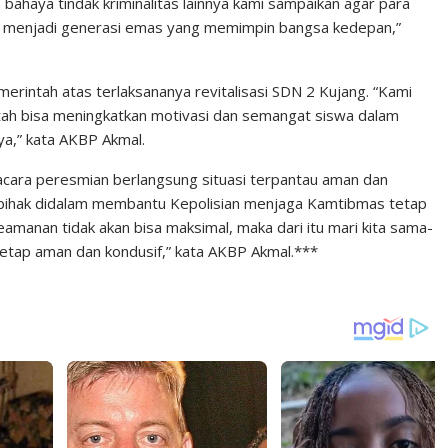
n bahaya tindak kriminalitas lainnya kami sampaikan agar para
s menjadi generasi emas yang memimpin bangsa kedepan,”
erintah atas terlaksananya revitalisasi SDN 2 Kujang. “Kami
ah bisa meningkatkan motivasi dan semangat siswa dalam
nya,” kata AKBP Akmal.
cara peresmian berlangsung situasi terpantau aman dan
 pihak didalam membantu Kepolisian menjaga Kamtibmas tetap
amanan tidak akan bisa maksimal, maka dari itu mari kita sama-
tetap aman dan kondusif,” kata AKBP Akmal.***