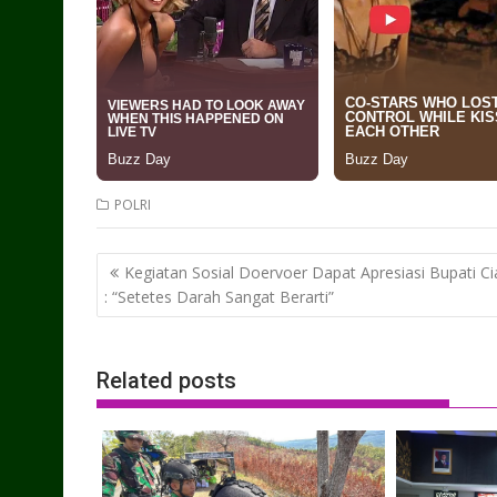
POLRI
Post
Kegiatan Sosial Doervoer Dapat Apresiasi Bupati C
navigation
: “Setetes Darah Sangat Berarti”
Related posts