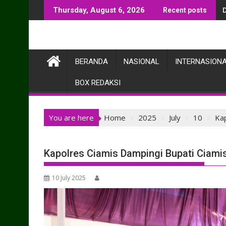
Skip
Thursday, August 6, 2026
Recent posts
to
content
BERANDA
NASIONAL
INTERNASION
BOX REDAKSI
You are here
Home
2025
July
10
Kap
Kapolres Ciamis Dampingi Bupati Ciamis
10 July 2025