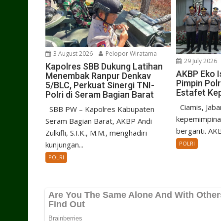
3 August 2026
Pelopor Wiratama
29 July 2026
Kapolres SBB Dukung Latihan
AKBP Eko I
Menembak Ranpur Denkav
Pimpin Pol
5/BLC, Perkuat Sinergi TNI-
Estafet Ke
Polri di Seram Bagian Barat
Ciamis, Jaba
SBB PW – Kapolres Kabupaten
kepemimpinan
Seram Bagian Barat, AKBP Andi
berganti. AKB
Zulkifli, S.I.K., M.M., menghadiri
kunjungan...
POLRI
POLRI