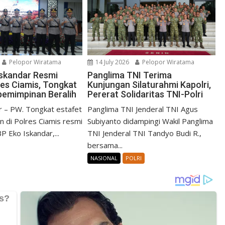
14 July 2026
Pelopor Wiratama
Pelopor Wiratama
Panglima TNI Terima
skandar Resmi
Kunjungan Silaturahmi Kapolri,
res Ciamis, Tongkat
Pererat Solidaritas TNI-Polri
pemimpinan Beralih
Panglima TNI Jenderal TNI Agus
r – PW. Tongkat estafet
Subiyanto didampingi Wakil Panglima
 di Polres Ciamis resmi
TNI Jenderal TNI Tandyo Budi R.,
P Eko Iskandar,...
bersama...
NASIONAL
POLRI