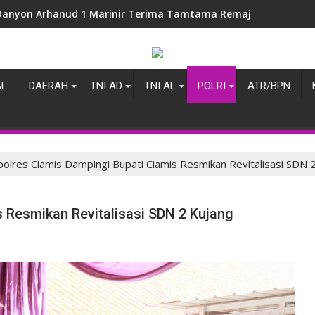
Danyon Arhanud 1 Marinir Terima Tamtama Remaja Angkatan X
AL
DAERAH
TNI AD
TNI AL
POLRI
ATR/BPN
olres Ciamis Dampingi Bupati Ciamis Resmikan Revitalisasi SDN 
 Resmikan Revitalisasi SDN 2 Kujang