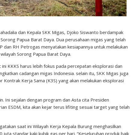
lahadalia dan Kepala SKK Migas, Djoko Siswanto berdampak
i Sorong Papua Barat Daya. Dua perusahaan migas yang telah
 EP dan RH Petrogas menyatakan kesiapannya untuk melakukan
 wilayah Sorong Papua Barat Daya.
ini KKKS harus lebih fokus pada percepatan eksplorasi dan
ingkatkan cadangan migas Indonesia. selain itu, SKK Migas juga
r Kontrak Kerja Sama (K3S) yang akan melakukan eksplorasi
lain. Ini sejalan dengan program dan Asta cita Presiden
 ESDM, kita akan kejar terus lifiting sesuai target yang telah
atakan saat ini Wilayah Kerja Kepala Burung menghasilkan
20 juta standar kaki kubik gas per hari. “Keseluruhan produk baik