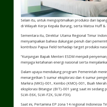
Selain itu, untuk mengoptimalkan produksi dari lapan
di Wilayah Kerja Kepala Burung, serta Matoa Huff & P
Sementara itu, Direktur Utama Regional Timur Indo
menyampaikan bahwa dukungan penuh dari pemerintah
kontribusi Papua Field terhadap target produksi nasi
“Kunjungan Bapak Menteri ESDM menjadi penyemangat
menjaga ketahanan energi nasional serta menjalankan
Dalam upaya mendukung program Pemerintah meningk
menargetkan 5 sumur eksplorasi dan 4 sumur pengemb
Markira (MKS)-001, Kembo (KMO)-001, Buah Merah 
eksplorasi Bitangur (BIT)-001 yang saat ini sedang
SLW-E6X, SLW-F2X, SLW-F3X).
Saat ini, Pertamina EP zona 14 regional Indonesia Ti