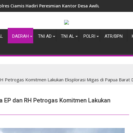
olres Ciamis Hadiri Peresmian Kantor Desa Awiluar, Wujud Sin
AL
DAERAH
TNI AD
TNI AL
POLRI
ATR/BPN
RH Petrogas Komitmen Lakukan Eksplorasi Migas di Papua Barat 
ina EP dan RH Petrogas Komitmen Lakukan