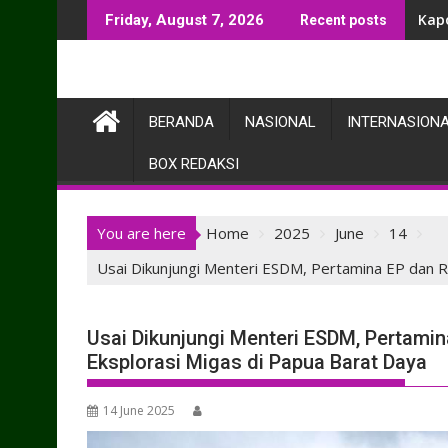
Skip
Kap
Friday, August 7, 2026
Recent posts
to
content
BERANDA
NASIONAL
INTERNASION
BOX REDAKSI
You are here
Home
2025
June
14
Usai Dikunjungi Menteri ESDM, Pertamina EP dan 
Usai Dikunjungi Menteri ESDM, Pertam
Eksplorasi Migas di Papua Barat Daya
14 June 2025