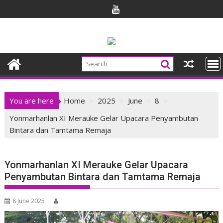
Skip
to
content
You are here
Home
2025
June
8
Yonmarhanlan XI Merauke Gelar Upacara Penyambutan
Bintara dan Tamtama Remaja
Yonmarhanlan XI Merauke Gelar Upacara
Penyambutan Bintara dan Tamtama Remaja
8 June 2025