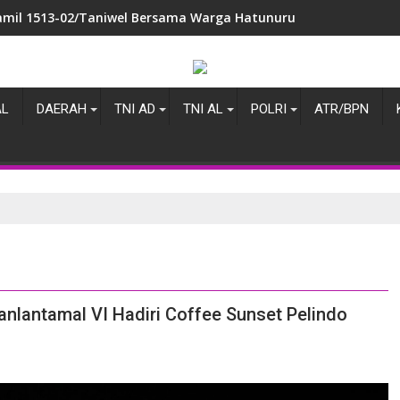
amil 1513-02/Taniwel Bersama Warga Hatunuru Gelar Jumat Bers
insa Waesala Berikan Motivasi dan Sosialisasi Rekrutmen TNI 
AL
DAERAH
TNI AD
TNI AL
POLRI
ATR/BPN
nlantamal VI Hadiri Coffee Sunset Pelindo