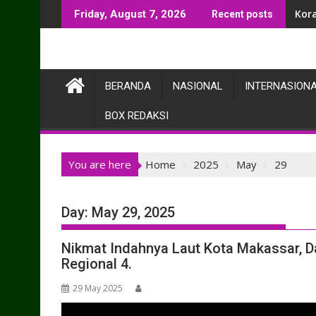
Skip
Kor
Bab
Friday, August 7, 2026
Recent posts
to
content
BERANDA
NASIONAL
INTERNASION
BOX REDAKSI
You are here
Home
2025
May
29
Day:
May 29, 2025
Nikmat Indahnya Laut Kota Makassar, Da
Regional 4.
29 May 2025