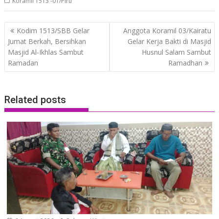
Koramil 1513 -01/Piru
Post
Kodim 1513/SBB Gelar
Anggota Koramil 03/Kairatu
navigation
Jumat Berkah, Bersihkan
Gelar Kerja Bakti di Masjid
Masjid Al-Ikhlas Sambut
Husnul Salam Sambut
Ramadan
Ramadhan
Related posts