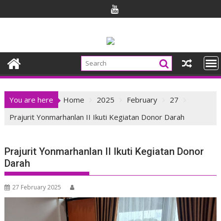
Skip
to
content
You are here
Home
2025
February
27
Prajurit Yonmarhanlan II Ikuti Kegiatan Donor Darah
Prajurit Yonmarhanlan II Ikuti Kegiatan Donor
Darah
27 February 2025