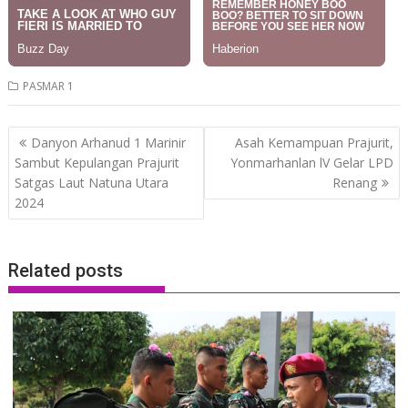
PASMAR 1
Post
Danyon Arhanud 1 Marinir
Asah Kemampuan Prajurit,
navigation
Sambut Kepulangan Prajurit
Yonmarhanlan lV Gelar LPD
Satgas Laut Natuna Utara
Renang
2024
Related posts