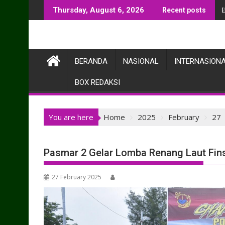
Skip
Thursday, August 6, 2026
Recent posts
to
content
BERANDA
NASIONAL
INTERNASION
BOX REDAKSI
You are here
Home
2025
February
27
Pasmar 2 Gelar Lomba Renang Laut Fi
27 February 2025