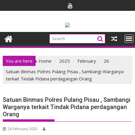
Skip
to
content
You are here
Home
2025
February
26
Satuan Binmas Polres Pulang Pisau , Sambangi Warganya
terkait Tindak Pidana perdagangan Orang
Satuan Binmas Polres Pulang Pisau , Sambangi
Warganya terkait Tindak Pidana perdagangan
Orang
26 February 2025