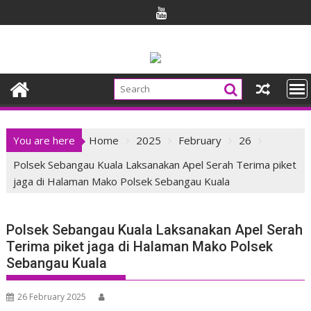
Skip
to
content
You are here
Home
2025
February
26
Polsek Sebangau Kuala Laksanakan Apel Serah Terima piket
jaga di Halaman Mako Polsek Sebangau Kuala
Polsek Sebangau Kuala Laksanakan Apel Serah
Terima piket jaga di Halaman Mako Polsek
Sebangau Kuala
26 February 2025