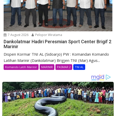
7 August 2026
Pelopor Wiratama
Dankolatmar Hadiri Peresmian Sport Center Brigif 2
Marinir
Dispen Kormar TNI AL (Sidoarjo) PW : Komandan Komando
Latihan Marinir (Dankolatmar) Brigjen TNI (Mar) Agus...
Komando Latih Marinir
MARINIR
PASMAR 2
TNI AL