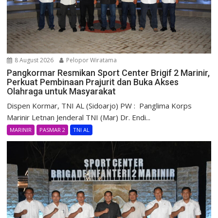
8 August 2026
Pelopor Wiratama
Pangkormar Resmikan Sport Center Brigif 2 Marinir,
Perkuat Pembinaan Prajurit dan Buka Akses
Olahraga untuk Masyarakat
Dispen Kormar, TNI AL (Sidoarjo) PW : Panglima Korps
Marinir Letnan Jenderal TNI (Mar) Dr. Endi...
MARINIR
PASMAR 2
TNI AL