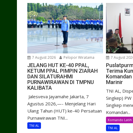
7 August 2026
Pelopor Wiratama
7 August 202
JELANG HUT KE-40 PPAL,
Puslatpurm
KETUM PPAL PIMPIN ZIARAH
Terima Kun
DAN SILATURAHMI
Komandan 
PURNAWIRAWAN DI TMPNU
Marinir
KALIBATA
TNI AL, Dis
​ Jalesveva Jayamahe Jakarta, 7
Singkep) PW 
Agustus 2026,—- Menjelang Hari
Singkep mene
Ulang Tahun (HUT) ke-40 Persatuan
Komandan...
Purnawirawan TNI...
Komando Latih 
TNI AL
TNI AL