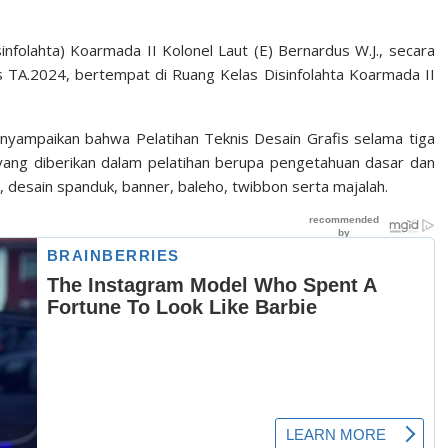
nfolahta) Koarmada II Kolonel Laut (E) Bernardus W.J., secara
s TA.2024, bertempat di Ruang Kelas Disinfolahta Koarmada II
yampaikan bahwa Pelatihan Teknis Desain Grafis selama tiga
i yang diberikan dalam pelatihan berupa pengetahuan dasar dan
, desain spanduk, banner, baleho, twibbon serta majalah.