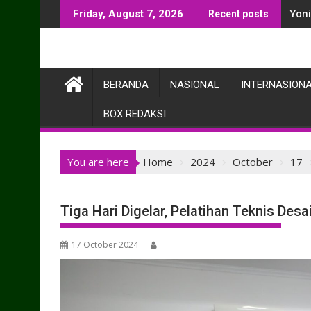
Skip
Yon
Friday, August 7, 2026
Recent posts
to
content
BERANDA
NASIONAL
INTERNASION
BOX REDAKSI
You are here
Home
2024
October
17
Tiga Hari Digelar, Pelatihan Teknis Desa
17 October 2024