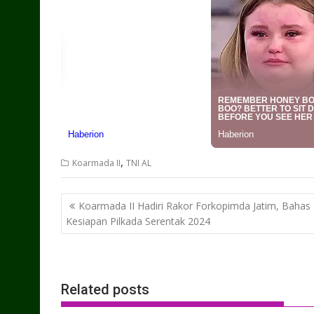
,
Koarmada II
TNI AL
Post
Koarmada II Hadiri Rakor Forkopimda Jatim, Bahas
navigation
Kesiapan Pilkada Serentak 2024
Related posts