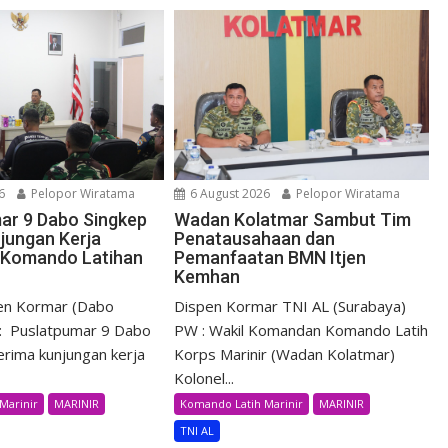
6
Pelopor Wiratama
6 August 2026
Pelopor Wiratama
ar 9 Dabo Singkep
Wadan Kolatmar Sambut Tim
jungan Kerja
Penatausahaan dan
Komando Latihan
Pemanfaatan BMN Itjen
Kemhan
pen Kormar (Dabo
Dispen Kormar TNI AL (Surabaya)
: Puslatpumar 9 Dabo
PW : Wakil Komandan Komando Latih
rima kunjungan kerja
Korps Marinir (Wadan Kolatmar)
Kolonel...
Marinir
MARINIR
Komando Latih Marinir
MARINIR
TNI AL