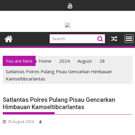
Skip
to
content
You are here
Home
2024
August
28
Satlantas Polres Pulang Pisau Gencarkan Himbauan
Kamseltibcarlantas
Satlantas Polres Pulang Pisau Gencarkan
Himbauan Kamseltibcarlantas
28 August 2024