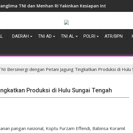
Panglima TNI dan Menhan RI Yakinkan Kesiapan Interoperabilita
AL
DAERAH
TNI AD
TNI AL
POLRI
ATR/BPN
TNI Bersinergi dengan Petani Jagung Tingkatkan Produksi di Hulu
ingkatkan Produksi di Hulu Sungai Tengah
an pangan nasional, Koptu Furzam Effendi, Babinsa Koramil