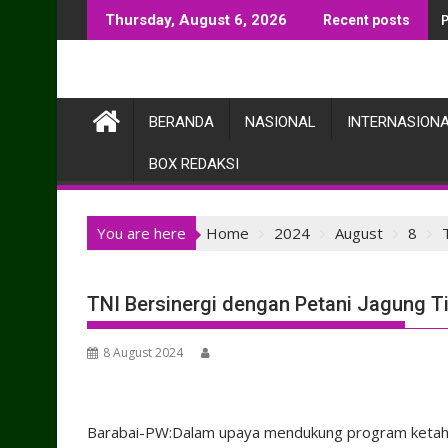
Skip
Thursday, August 6, 2026
Recent posts
to
content
BERANDA
NASIONAL
INTERNASION
BOX REDAKSI
You are here
Home
2024
August
8
TNI Bersinergi dengan Petani Jagung T
8 August 2024
Barabai-PW:Dalam upaya mendukung program ketahan