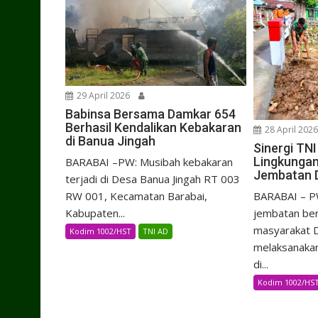
29 April 2026
Babinsa Bersama Damkar 654
Berhasil Kendalikan Kebakaran
28 April 202
di Banua Jingah
Sinergi TN
Lingkunga
BARABAI –PW: Musibah kebakaran
Jembatan D
terjadi di Desa Banua Jingah RT 003
BARABAI – PW
RW 001, Kecamatan Barabai,
jembatan be
Kabupaten...
masyarakat 
Kodim 1002/HST
TNI AD
melaksanaka
di...
Kodim 1002/HS