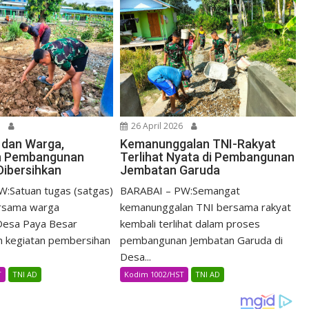
6
26 April 2026
I dan Warga,
Kemanunggalan TNI-Rakyat
n Pembangunan
Terlihat Nyata di Pembangunan
ibersihkan
Jembatan Garuda
:Satuan tugas (satgas)
BARABAI – PW:Semangat
rsama warga
kemanunggalan TNI bersama rakyat
Desa Paya Besar
kembali terlihat dalam proses
n kegiatan pembersihan
pembangunan Jembatan Garuda di
Desa...
T
TNI AD
Kodim 1002/HST
TNI AD