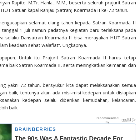
iyan Rupito. M.Tr. Hanla., M.M., beserta seluruh prajurit Satran
HUT Satuan kapal Ranjau (Satran) Koarmada II ke-72 tahun.
engucapkan selamat ulang tahun kepada Satran Koarmada II
tanggal 1 Juli namun padatnya kegiatan baru terlaksana pada
 saya selaku Dansatran Koarmada II bisa merayakan HUT Satran
lam keadaan sehat walafiat”. Ungkapnya.
papun. Untuk itu Prajurit Satran Koarmada II harus tetap
ama baik Satran Koarmada II, serta meningkatkan keimanan dan
jang yakni 72 tahun, bersyukur kita dapat melaksanakan semua
an baik, tentunya akan ada misi-misi kedepan untuk disiapkan
sanakan kedepan selalu diberikan kemudahan, kelancaran,
bih baik.