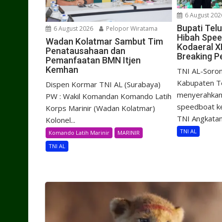
6 August 202
Bupati Tel
6 August 2026
Pelopor Wiratama
Hibah Spe
Wadan Kolatmar Sambut Tim
Kodaeral X
Penatausahaan dan
Breaking P
Pemanfaatan BMN Itjen
Kemhan
TNI AL-Soron
Kabupaten Te
Dispen Kormar TNI AL (Surabaya)
menyerahkan 
PW : Wakil Komandan Komando Latih
speedboat k
Korps Marinir (Wadan Kolatmar)
TNI Angkatan.
Kolonel...
TNI AL
Komando Latih Marinir
MARINIR
TNI AL