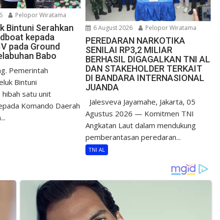
6
Pelopor Wiratama
uk Bintuni Serahkan
6 August 2026
Pelopor Wiratama
edboat kepada
PEREDARAN NARKOTIKA
IV pada Ground
SENILAI RP3,2 MILIAR
elabuhan Babo
BERHASIL DIGAGALKAN TNI AL
DAN STAKEHOLDER TERKAIT
g. Pemerintah
DI BANDARA INTERNASIONAL
luk Bintuni
JUANDA
hibah satu unit
Jalesveva Jayamahe, Jakarta, 05
epada Komando Daerah
Agustus 2026 — Komitmen TNI
..
Angkatan Laut dalam mendukung
pemberantasan peredaran...
TNI AL