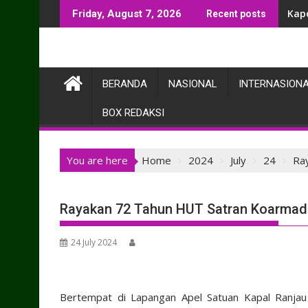
Skip
Awal
Friday, August 7, 2026
Recent posts
to
content
BERANDA
NASIONAL
INTERNASION
BOX REDAKSI
You are here
Home
2024
July
24
Ra
Rayakan 72 Tahun HUT Satran Koarmada
24 July 2024
Bertempat di Lapangan Apel Satuan Kapal Ranjau