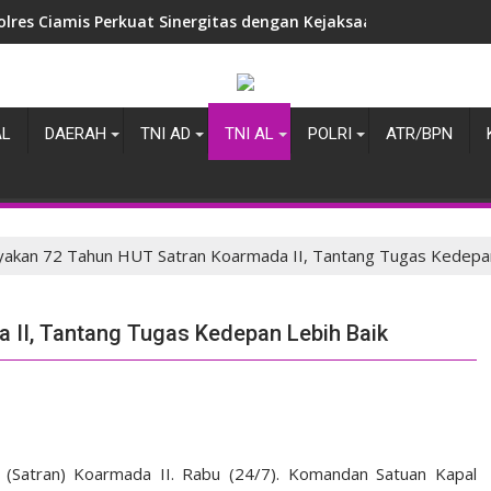
i Tugas di Ciamis, AKBP Eko Iskandar Sambangi Kantor IPJI Perk
AL
DAERAH
TNI AD
TNI AL
POLRI
ATR/BPN
yakan 72 Tahun HUT Satran Koarmada II, Tantang Tugas Kedepan
 II, Tantang Tugas Kedepan Lebih Baik
 (Satran) Koarmada II. Rabu (24/7). Komandan Satuan Kapal