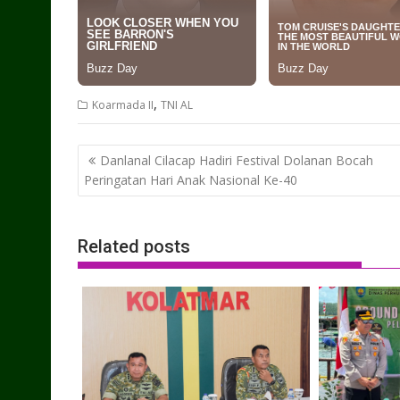
,
Koarmada II
TNI AL
Post
Danlanal Cilacap Hadiri Festival Dolanan Bocah
navigation
Peringatan Hari Anak Nasional Ke-40
Related posts