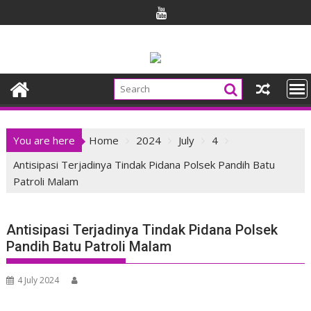
Skip
to
content
You are here
Home
2024
July
4
Antisipasi Terjadinya Tindak Pidana Polsek Pandih Batu
Patroli Malam
Antisipasi Terjadinya Tindak Pidana Polsek
Pandih Batu Patroli Malam
4 July 2024