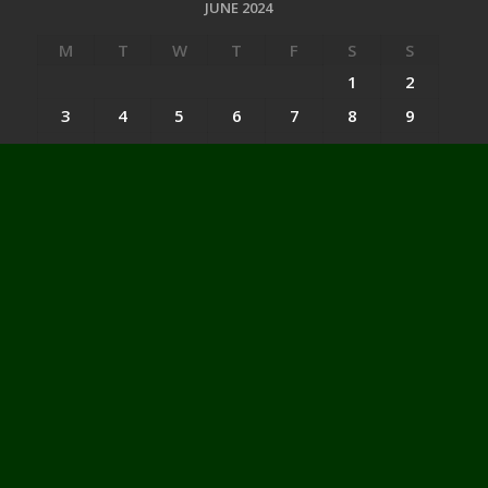
JUNE 2024
M
T
W
T
F
S
S
1
2
3
4
5
6
7
8
9
10
11
12
13
14
15
16
17
18
19
20
21
22
23
24
25
26
27
28
29
30
« May
Jul »
Categories
Categories
Website : peloporwiratama.co.id - peloporwiratama.com