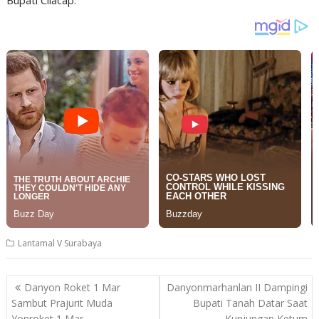
Bupati Cilacap.
Lantamal V Surabaya
Post
Danyon Roket 1 Mar
Danyonmarhanlan II Dampingi
navigation
Sambut Prajurit Muda
Bupati Tanah Datar Saat
Yonroket 1 Mar
Kunjungan Ketum