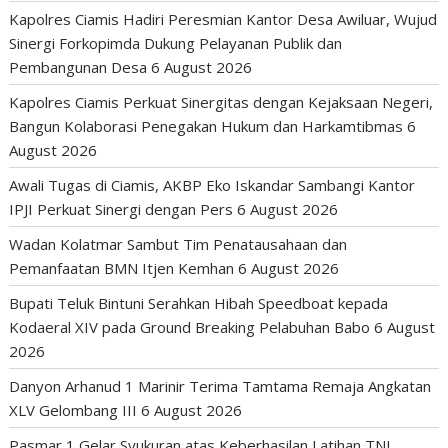
Kapolres Ciamis Hadiri Peresmian Kantor Desa Awiluar, Wujud
Sinergi Forkopimda Dukung Pelayanan Publik dan
Pembangunan Desa
6 August 2026
Kapolres Ciamis Perkuat Sinergitas dengan Kejaksaan Negeri,
Bangun Kolaborasi Penegakan Hukum dan Harkamtibmas
6
August 2026
Awali Tugas di Ciamis, AKBP Eko Iskandar Sambangi Kantor
IPJI Perkuat Sinergi dengan Pers
6 August 2026
Wadan Kolatmar Sambut Tim Penatausahaan dan
Pemanfaatan BMN Itjen Kemhan
6 August 2026
Bupati Teluk Bintuni Serahkan Hibah Speedboat kepada
Kodaeral XIV pada Ground Breaking Pelabuhan Babo
6 August
2026
Danyon Arhanud 1 Marinir Terima Tamtama Remaja Angkatan
XLV Gelombang III
6 August 2026
Pasmar 1 Gelar Syukuran atas Keberhasilan Latihan TNI