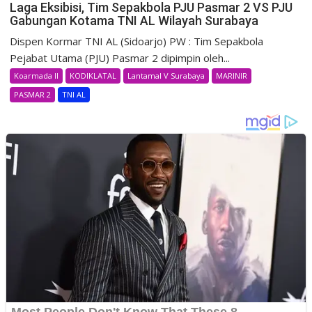
Laga Eksibisi, Tim Sepakbola PJU Pasmar 2 VS PJU
Gabungan Kotama TNI AL Wilayah Surabaya
Dispen Kormar TNI AL (Sidoarjo) PW : Tim Sepakbola
Pejabat Utama (PJU) Pasmar 2 dipimpin oleh...
Koarmada II
KODIKLATAL
Lantamal V Surabaya
MARINIR
PASMAR 2
TNI AL