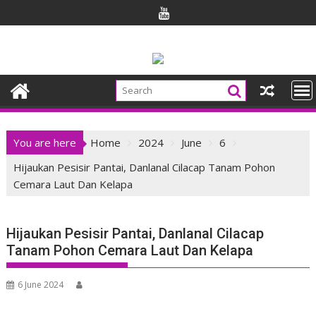
Skip
to
content
You are here
Home
2024
June
6
Hijaukan Pesisir Pantai, Danlanal Cilacap Tanam Pohon
Cemara Laut Dan Kelapa
Hijaukan Pesisir Pantai, Danlanal Cilacap
Tanam Pohon Cemara Laut Dan Kelapa
6 June 2024