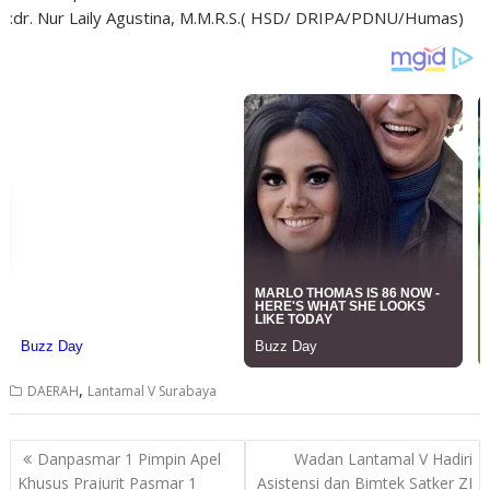
:dr. Nur Laily Agustina, M.M.R.S.( HSD/ DRIPA/PDNU/Humas)
,
DAERAH
Lantamal V Surabaya
Post
Danpasmar 1 Pimpin Apel
Wadan Lantamal V Hadiri
navigation
Khusus Prajurit Pasmar 1
Asistensi dan Bimtek Satker ZI