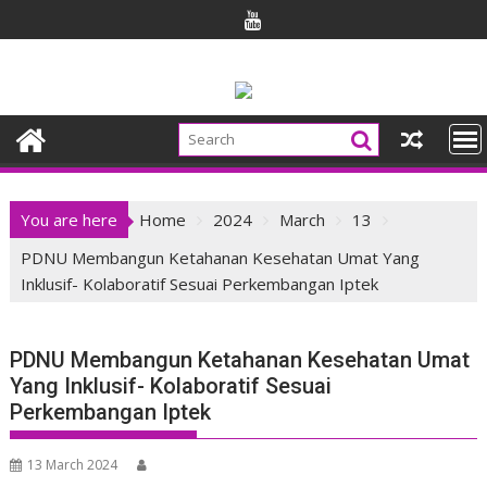
Skip
to
content
You are here
Home
2024
March
13
PDNU Membangun Ketahanan Kesehatan Umat Yang
Inklusif- Kolaboratif Sesuai Perkembangan Iptek
PDNU Membangun Ketahanan Kesehatan Umat
Yang Inklusif- Kolaboratif Sesuai
Perkembangan Iptek
13 March 2024