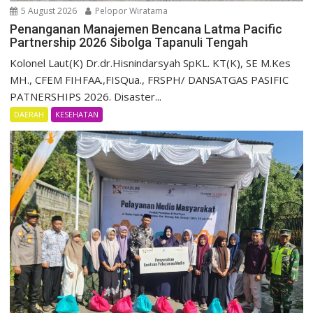
5 August 2026
Pelopor Wiratama
Penanganan Manajemen Bencana Latma Pacific
Partnership 2026 Sibolga Tapanuli Tengah
Kolonel Laut(K) Dr.dr.Hisnindarsyah SpKL. KT(K), SE M.Kes
MH., CFEM FIHFAA.,FISQua., FRSPH/ DANSATGAS PASIFIC
PATNERSHIPS 2026. Disaster...
DAERAH
KESEHATAN