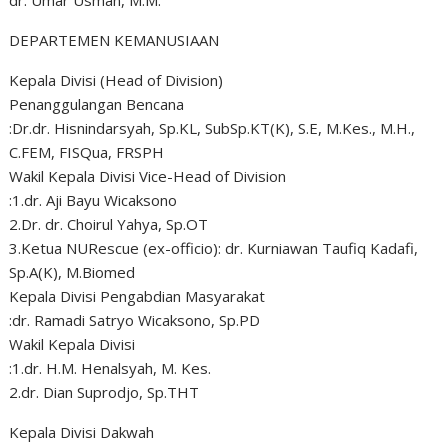
dr. Umar Usman, M.M.
DEPARTEMEN KEMANUSIAAN
Kepala Divisi (Head of Division)
Penanggulangan Bencana
:Dr.dr. Hisnindarsyah, Sp.KL, SubSp.KT(K), S.E, M.Kes., M.H.,
C.FEM, FISQua, FRSPH
Wakil Kepala Divisi Vice-Head of Division
:1.dr. Aji Bayu Wicaksono
2.Dr. dr. Choirul Yahya, Sp.OT
3.Ketua NURescue (ex-officio): dr. Kurniawan Taufiq Kadafi,
Sp.A(K), M.Biomed
Kepala Divisi Pengabdian Masyarakat
:dr. Ramadi Satryo Wicaksono, Sp.PD
Wakil Kepala Divisi
:1.dr. H.M. Henalsyah, M. Kes.
2.dr. Dian Suprodjo, Sp.THT
Kepala Divisi Dakwah