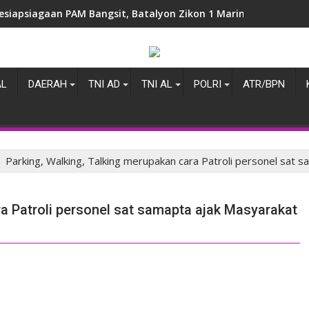
esiapsiagaan PAM Bangsit, Batalyon Zikon 1 Marinir Laksanakan
erawat Alam, Mempererat Persaudaraan, Satgas Yonif 2 Marinir
AL
DAERAH
TNI AD
TNI AL
POLRI
ATR/BPN
Parking, Walking, Talking merupakan cara Patroli personel sat
ra Patroli personel sat samapta ajak Masyarakat