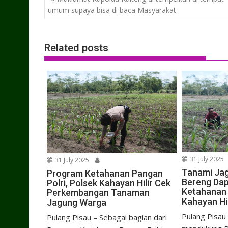
navigation
umum supaya bisa di baca Masyarakat
Related posts
31 July 2025
31 July 2025
Tanami Jag
Program Ketahanan Pangan
Bereng Da
Polri, Polsek Kahayan Hilir Cek
Ketahanan 
Perkembangan Tanaman
Kahayan Hil
Jagung Warga
Pulang Pisau
Pulang Pisau – Sebagai bagian dari