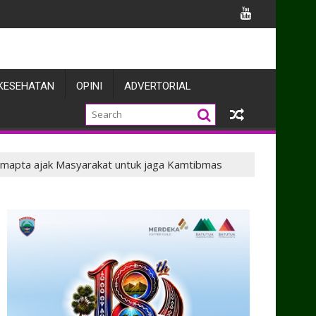
 Apel Gelar
 dan Warga Enarotali Wujudkan Paniai Bersih, Indonesia Asri
KESEHATAN
OPINI
ADVERTORIAL
 samapta ajak Masyarakat untuk jaga Kamtibmas