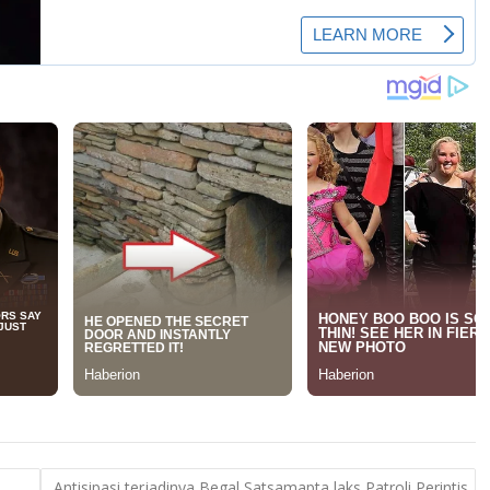
Antisipasi terjadinya Begal Satsamapta laks Patroli Perintis