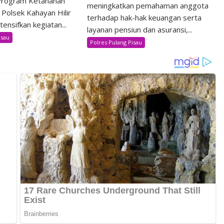
rogram Ketahanan
meningkatkan pemahaman anggota
 Polsek Kahayan Hilir
terhadap hak-hak keuangan serta
ensifkan kegiatan...
layanan pensiun dan asuransi,...
isau
Polres Pulang Pisau