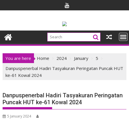
Skip
to
content
You are here
Home
2024
January
5
Danpuspenerbal Hadiri Tasyakuran Peringatan Puncak HUT
ke-61 Kowal 2024
Danpuspenerbal Hadiri Tasyakuran Peringatan
Puncak HUT ke-61 Kowal 2024
5 January 2024